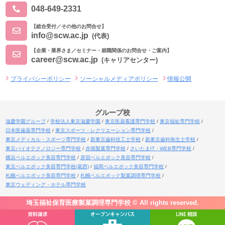
048-649-2331
【総合受付／その他のお問合せ】
info@scw.ac.jp
(代表)
【企業・業界さま／セミナー・就職関係のお問合せ・ご案内】
career@scw.ac.jp
(キャリアセンター)
プライバシーポリシー
ソーシャルメディアポリシー
情報公開
グループ校
滋慶学園グループ
学校法人東京滋慶学園
東京医薬看護専門学校
東京福祉専門学校
日本医歯薬専門学校
東京スポーツ・レクリエーション専門学校
東京メディカル・スポーツ専門学校
新東京歯科技工士学校
新東京歯科衛生士学校
東京バイオテクノロジー専門学校
赤堀製菓専門学校
さいたまIT・WEB専門学校
横浜ベルエポック美容専門学校
原宿ベルエポック美容専門学校
東京ベルエポック美容専門学校(葛西)
福岡ベルエポック美容専門学校
札幌ベルエポック美容専門学校
札幌ベルエポック製菓調理専門学校
東京ウェディング・ホテル専門学校
埼玉福祉保育医療製菓調理専門学校 © All rights reserved.