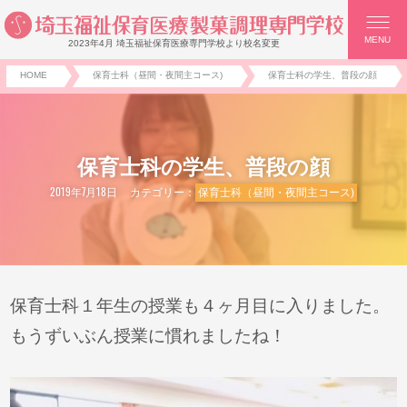
MENU
2023年4月 埼玉福祉保育医療専門学校より校名変更
HOME
保育士科（昼間・夜間主コース)
保育士科の学生、普段の顔
保育士科の学生、普段の顔
2019年7月18日
カテゴリー：
保育士科（昼間・夜間主コース)
保育士科１年生の授業も４ヶ月目に入りました。
もうずいぶん授業に慣れましたね！