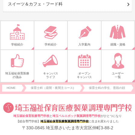
スイーツ＆カフェ・フード科
学校紹介
学科紹介
入学案内
就職・資格
埼玉福祉保育医療
キャンパス
オープン
ユーザー
の強み
ライフ
キャンパス
一覧
HOME
保育士科（昼間・夜間主コース)
保育士科の学生、普段の顔
埼玉福祉保育医療専門学校
と
埼玉ベルエポック製菓調理専門学校
がひとつになり
【総合専門学校】
埼玉福祉保育医療製菓調理専門学校
に生まれ変わりました
〒330-0845 埼玉県さいたま市大宮区仲町3-88-2