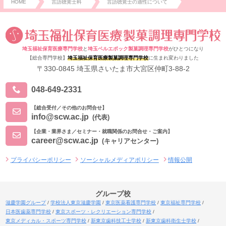
HOME
言語聴覚士科
言語聴覚士の適性について
埼玉福祉保育医療専門学校
と
埼玉ベルエポック製菓調理専門学校
がひとつになり
【総合専門学校】
埼玉福祉保育医療製菓調理専門学校
に生まれ変わりました
〒330-0845 埼玉県さいたま市大宮区仲町3-88-2
048-649-2331
【総合受付／その他のお問合せ】
info@scw.ac.jp
(代表)
【企業・業界さま／セミナー・就職関係のお問合せ・ご案内】
career@scw.ac.jp
(キャリアセンター)
プライバシーポリシー
ソーシャルメディアポリシー
情報公開
グループ校
滋慶学園グループ
学校法人東京滋慶学園
東京医薬看護専門学校
東京福祉専門学校
日本医歯薬専門学校
東京スポーツ・レクリエーション専門学校
東京メディカル・スポーツ専門学校
新東京歯科技工士学校
新東京歯科衛生士学校