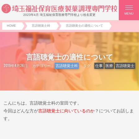
MENU
2023年4月 埼玉福祉保育医療専門学校より校名変更
HOME
言語聴覚士科
言語聴覚士の適性について
言語聴覚士の適性について
2019年4月26日
カテゴリー：
言語聴覚士科
タグ：
仕事
,
医療
,
言語聴覚士
こんにちは。言語聴覚士科の室田です。
今回はどんな方が
言語聴覚士に向いているのか
？についてお話しま
す。