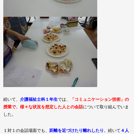
続いて、
介護福祉士科１年生
では、
「コミュニケーション技術」の
授業
で、様々な状況を想定した人との会話
について取り組んでいま
した。
１対１の会話場面でも、
距離を近づけたり離れしたり
。続いて
４人