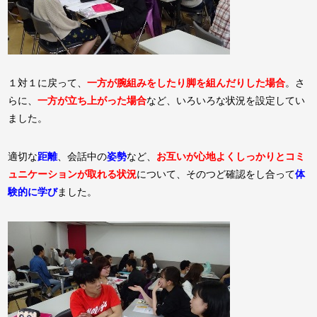
１対１に戻って、
一方が腕組みをしたり脚を組んだりした場合
。さ
らに、
一方が立ち上がった場合
など、いろいろな状況を設定してい
ました。
適切な
距離
、会話中の
姿勢
など、
お互いが心地よくしっかりとコミ
ュニケーションが取れる状況
について、そのつど確認をし合って
体
験的に学び
ました。