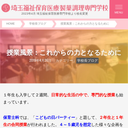
MENU
2023年4月 埼玉福祉保育医療専門学校より校名変更
HOME
学校長ブログ
授業風景：これからの力となるために
授業風景：これからの力となるために
2019年4月26日
カテゴリー：
学校長ブログ
１年生も入学して２週間。
日常的な生活の中で、専門的な授業
も始
まっています。
保育士科
では、「
こどもの日パーティー
」と題して、
２年生と１年
生の合同授業
が行われました。
４～５歳児を想定
した様々な企画を