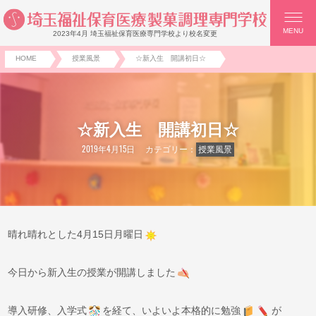
MENU
2023年4月 埼玉福祉保育医療専門学校より校名変更
HOME
授業風景
☆新入生 開講初日☆
☆新入生 開講初日☆
2019年4月15日
カテゴリー：
授業風景
晴れ晴れとした4月15日月曜日
今日から新入生の授業が開講しました
導入研修、入学式
を経て、いよいよ本格的に勉強
が