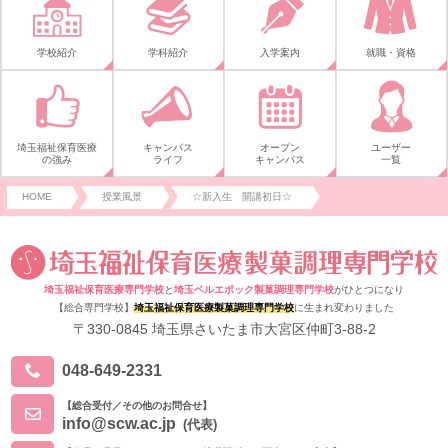
学校紹介
学科紹介
入学案内
就職・資格
埼玉福祉保育医療
キャンパス
オープン
ユーザー
の強み
ライフ
キャンパス
一覧
HOME
授業風景
☆新入生 開講初日☆
埼玉福祉保育医療専門学校
と
埼玉ベルエポック製菓調理専門学校
がひとつになり
【総合専門学校】
埼玉福祉保育医療製菓調理専門学校
に生まれ変わりました
〒330-0845 埼玉県さいたま市大宮区仲町3-88-2
048-649-2331
【総合受付／その他のお問合せ】
info@scw.ac.jp
(代表)