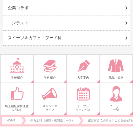
企業コラボ
コンテスト
スイーツ＆カフェ・フード科
学校紹介
学科紹介
入学案内
就職・資格
埼玉福祉保育医療
キャンパス
オープン
ユーザー
の強み
ライフ
キャンパス
一覧
HOME
保育士科（昼間・夜間主コース)
施設実習で頑張れ！こども福祉科