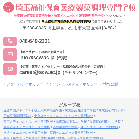
埼玉福祉保育医療専門学校
と
埼玉ベルエポック製菓調理専門学校
がひとつになり
【総合専門学校】
埼玉福祉保育医療製菓調理専門学校
に生まれ変わりました
〒330-0845 埼玉県さいたま市大宮区仲町3-88-2
048-649-2331
【総合受付／その他のお問合せ】
info@scw.ac.jp
(代表)
【企業・業界さま／セミナー・就職関係のお問合せ・ご案内】
career@scw.ac.jp
(キャリアセンター)
プライバシーポリシー
ソーシャルメディアポリシー
情報公開
グループ校
滋慶学園グループ
学校法人東京滋慶学園
東京医薬看護専門学校
東京福祉専門学校
日本医歯薬専門学校
東京スポーツ・レクリエーション専門学校
東京メディカル・スポーツ専門学校
新東京歯科技工士学校
新東京歯科衛生士学校
東京バイオテクノロジー専門学校
赤堀製菓専門学校
さいたまIT・WEB専門学校
横浜ベルエポック美容専門学校
原宿ベルエポック美容専門学校
東京ベルエポック美容専門学校(葛西)
福岡ベルエポック美容専門学校