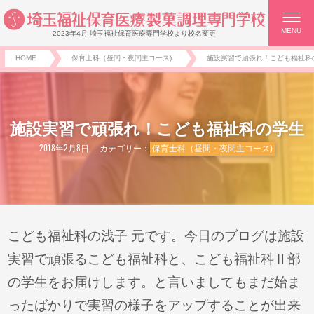
MENU
2023年4月 埼玉福祉保育医療専門学校より校名変更
HOME
保育士科（昼間・夜間主コース)
施設実習で頑張れ！こども福祉科
施設実習で頑張れ！こども福祉科の学生
2018年2月8日
カテゴリー：
保育士科（昼間・夜間主コース)
こども福祉科の浅子 元です。今日のブログは施設
実習で頑張るこども福祉科と、こども福祉科Ⅱ部
の学生をお届けします。と言いましてもまだ始ま
ったばかりで実習の様子をアップすることが出来