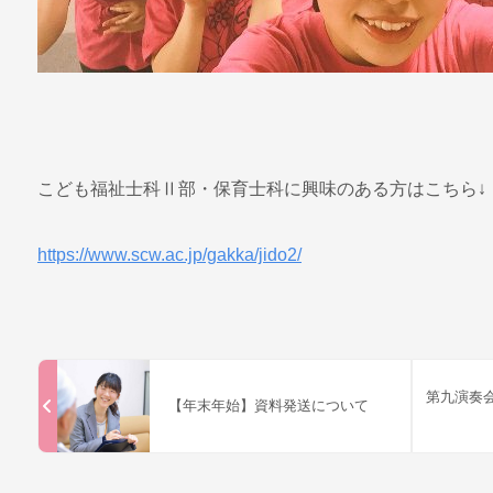
こども福祉士科Ⅱ部・保育士科に興味のある方はこちら↓
https://www.scw.ac.jp/gakka/jido2/
第九演奏
【年末年始】資料発送について