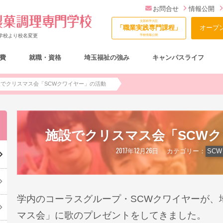
お問合せ
情報公開
文部科学大臣
「職業実践専門課程」
オープ
門学校より校名変更
学校情報公開
費
就職・資格
埼玉福祉の強み
キャンパスライフ
総合型選抜（AO入試）について
設でクリスマス会「SCWクワイヤー」の活動
施設でクリスマス会「SCW
2017年12月26日
カテゴリー：
SC
学内のコーラスグループ・SCWクワイヤーが、
マス会」に歌のプレゼントをしてきました。