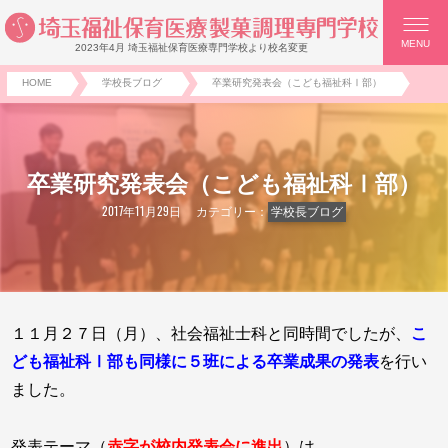
MENU
2023年4月 埼玉福祉保育医療専門学校より校名変更
HOME
学校長ブログ
卒業研究発表会（こども福祉科Ⅰ部）
卒業研究発表会（こども福祉科Ⅰ部）
2017年11月29日
カテゴリー：
学校長ブログ
１１月２７日（月）、社会福祉士科と同時間でしたが、
こ
ども福祉科Ⅰ部も同様に５班による卒業成果の発表
を行い
ました。
発表テーマ（
赤字が校内発表会に進出
）は、