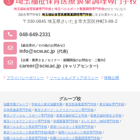
埼玉福祉保育医療専門学校
と
埼玉ベルエポック製菓調理専門学校
がひとつになり
【総合専門学校】
埼玉福祉保育医療製菓調理専門学校
に生まれ変わりました
〒330-0845 埼玉県さいたま市大宮区仲町3-88-2
048-649-2331
【総合受付／その他のお問合せ】
info@scw.ac.jp
(代表)
【企業・業界さま／セミナー・就職関係のお問合せ・ご案内】
career@scw.ac.jp
(キャリアセンター)
プライバシーポリシー
ソーシャルメディアポリシー
情報公開
グループ校
滋慶学園グループ
学校法人東京滋慶学園
東京医薬看護専門学校
東京福祉専門学校
日本医歯薬専門学校
東京スポーツ・レクリエーション専門学校
東京メディカル・スポーツ専門学校
新東京歯科技工士学校
新東京歯科衛生士学校
東京バイオテクノロジー専門学校
赤堀製菓専門学校
さいたまIT・WEB専門学校
横浜ベルエポック美容専門学校
原宿ベルエポック美容専門学校
東京ベルエポック美容専門学校(葛西)
福岡ベルエポック美容専門学校
札幌ベルエポック美容専門学校
札幌ベルエポック製菓調理専門学校