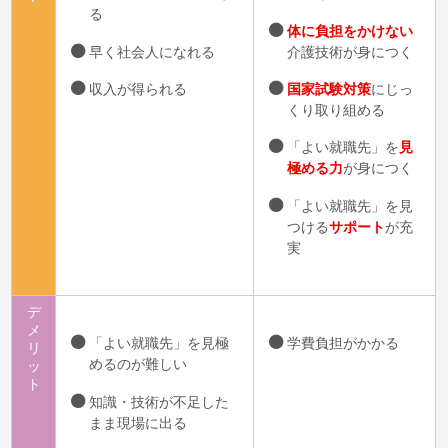
る
体に負担をかけない
早く社会人になれる
介護技術が身につく
収入が得られる
国家試験対策
にじっ
くり取り組める
「よい就職先」を
見
極める力
が身につく
「よい就職先」を見
つける
サポート
が充
実
デ
メ
「よい就職先」を見極
学費負担がかかる
リ
めるのが難しい
ッ
ト
知識・技術が不足した
まま現場に出る