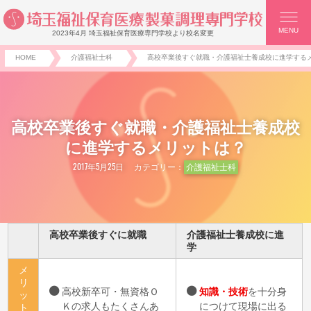
MENU
2023年4月 埼玉福祉保育医療専門学校より校名変更
HOME
介護福祉士科
高校卒業後すぐ就職・介護福祉士養成校に進学する
高校卒業後すぐ就職・介護福祉士養成校
に進学するメリットは？
2017年5月25日
カテゴリー：
介護福祉士科
高校卒業後すぐに就職
介護福祉士養成校に進
学
メ
リ
高校新卒可・無資格Ｏ
知識・技術
を十分身
ッ
Ｋの求人もたくさんあ
につけて現場に出る
ト