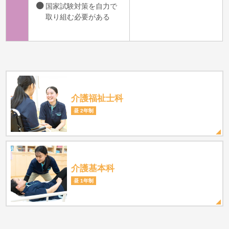
国家試験対策を自力で
取り組む必要がある
介護福祉士科
昼 2年制
介護基本科
昼 1年制