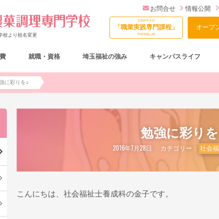
お問合せ
情報公開
文部科学大臣
「職業実践専門課程」
オープ
門学校より校名変更
学校情報公開
費
就職・資格
埼玉福祉の強み
キャンパスライフ
総合型選抜（AO入試）について
強に彩りを♪
勉強に彩りを
2016年7月28日
カテゴリー：
社会
こんにちは、社会福祉士養成科の金子です。