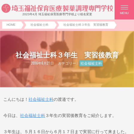
MENU
2023年4月 埼玉福祉保育医療専門学校より校名変更
HOME
社会福祉士科
社会福祉士科３年生 実習後教育
社会福祉士科３年生 実習後教育
2016年6月21日
カテゴリー：
社会福祉士科
こんにちは！
社会福祉士科
の渡邉です。
今日は、
社会福祉士科
３年生の実習後教育をご紹介します。
３年生は、５月１６日から６月１７日まで実習に行って来ました。