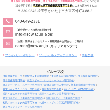
埼玉福祉保育医療専門学校
と
埼玉ベルエポック製菓調理専門学校
がひとつになり
【総合専門学校】
埼玉福祉保育医療製菓調理専門学校
に生まれ変わりました
〒330-0845 埼玉県さいたま市大宮区仲町3-88-2
048-649-2331
【総合受付／その他のお問合せ】
info@scw.ac.jp
(代表)
【企業・業界さま／セミナー・就職関係のお問合せ・ご案内】
career@scw.ac.jp
(キャリアセンター)
プライバシーポリシー
ソーシャルメディアポリシー
情報公開
グループ校
滋慶学園グループ
学校法人東京滋慶学園
東京医薬看護専門学校
東京福祉専門学校
日本医歯薬専門学校
東京スポーツ・レクリエーション専門学校
東京メディカル・スポーツ専門学校
新東京歯科技工士学校
新東京歯科衛生士学校
東京バイオテクノロジー専門学校
赤堀製菓専門学校
さいたまIT・WEB専門学校
横浜ベルエポック美容専門学校
原宿ベルエポック美容専門学校
東京ベルエポック美容専門学校(葛西)
福岡ベルエポック美容専門学校
札幌ベルエポック美容専門学校
札幌ベルエポック製菓調理専門学校
東京ウェディング・ホテル専門学校