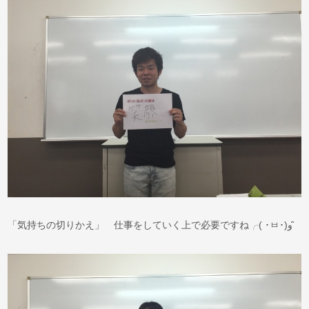
「気持ちの切りかえ」 仕事をしていく上で必要ですね╭( ･ㅂ･)و ̑̑