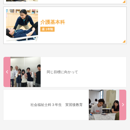
介護基本科
昼 1年制
同じ目標に向かって
社会福祉士科３年生 実習後教育