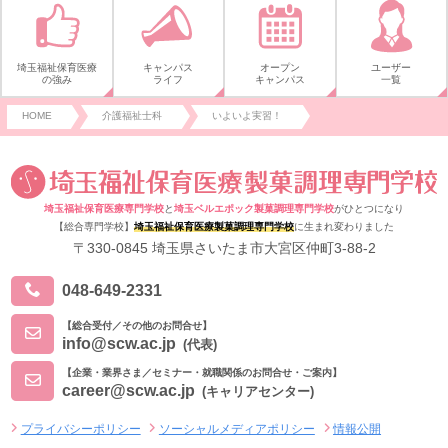
埼玉福祉保育医療
キャンパス
オープン
ユーザー
の強み
ライフ
キャンパス
一覧
HOME
介護福祉士科
いよいよ実習！
埼玉福祉保育医療専門学校
と
埼玉ベルエポック製菓調理専門学校
がひとつになり
【総合専門学校】
埼玉福祉保育医療製菓調理専門学校
に生まれ変わりました
〒330-0845 埼玉県さいたま市大宮区仲町3-88-2
048-649-2331
【総合受付／その他のお問合せ】
info@scw.ac.jp
(代表)
【企業・業界さま／セミナー・就職関係のお問合せ・ご案内】
career@scw.ac.jp
(キャリアセンター)
プライバシーポリシー
ソーシャルメディアポリシー
情報公開