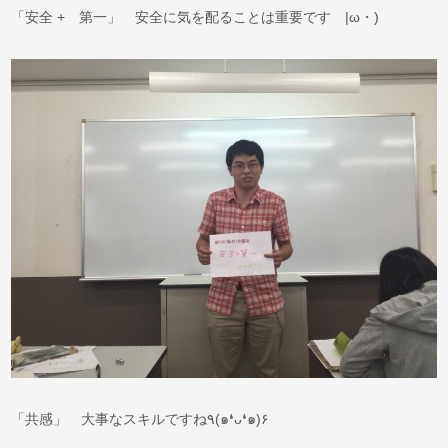
「安全 + 第一」 安全に気を配ることは重要です |ω・)
「共感」 大事なスキルですね٩(๑❛ᴗ❛๑)۶