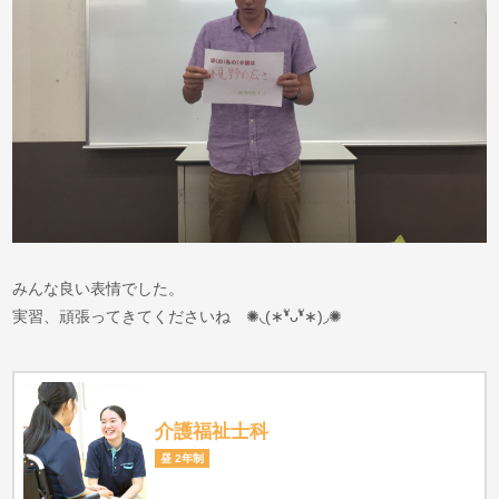
みんな良い表情でした。
実習、頑張ってきてくださいね ✺◟(∗❛ัᴗ❛ั∗)◞✺
介護福祉士科
昼 2年制