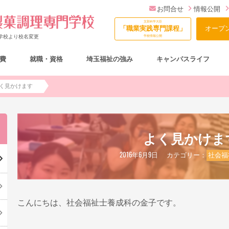
お問合せ
情報公開
文部科学大臣
「職業実践専門課程」
オープ
門学校より校名変更
学校情報公開
費
就職・資格
埼玉福祉の強み
キャンパスライフ
総合型選抜（AO入試）について
く見かけます
よく見かけま
2016年6月9日
カテゴリー：
社会福
こんにちは、社会福祉士養成科の金子です。