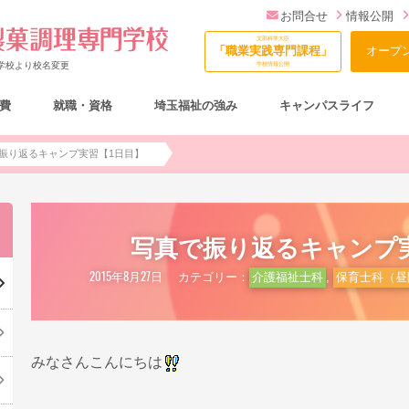
お問合せ
情報公開
文部科学大臣
「職業実践専門課程」
オープ
門学校より校名変更
学校情報公開
費
就職・資格
埼玉福祉の強み
キャンパスライフ
総合型選抜（AO入試）について
振り返るキャンプ実習【1日目】
写真で振り返るキャンプ
2015年8月27日
カテゴリー：
介護福祉士科
,
保育士科（昼
みなさんこんにちは