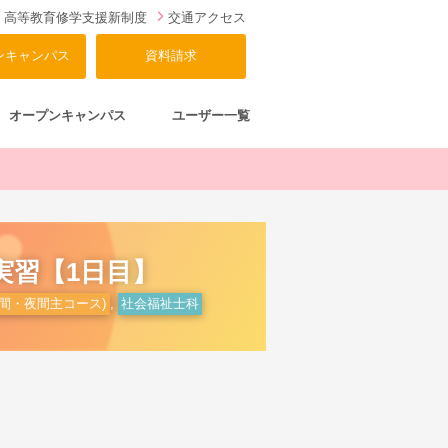
高等教育修学支援新制度
交通アクセス
ンキャンパス
資料請求
オープンキャンパス
ユーザー一覧
実習【1日目】
間・夜間主コース)
,
社会福祉士科