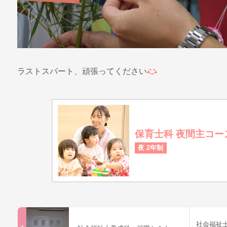
ラストスパート、頑張ってください
保育士科 夜間主コー
夜 2年制
社会福祉