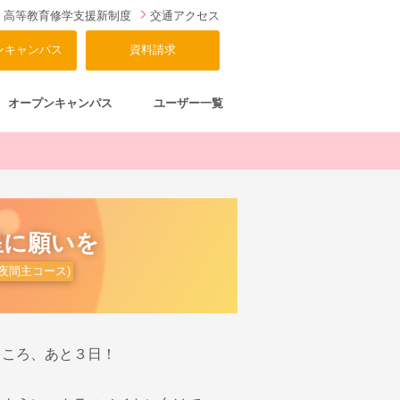
高等教育修学支援新制度
交通アクセス
ンキャンパス
資料請求
オープンキャンパス
ユーザー一覧
星に願いを
夜間主コース)
ところ、あと３日！