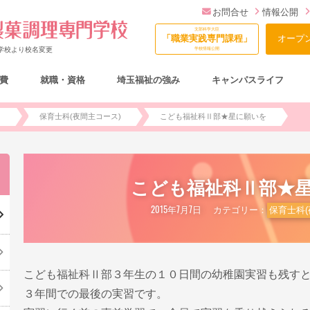
お問合せ
情報公開
文部科学大臣
「職業実践専門課程」
オープ
門学校より校名変更
学校情報公開
費
就職・資格
埼玉福祉の強み
キャンパスライフ
総合型選抜（AO入試）について
)
保育士科(夜間主コース)
こども福祉科Ⅱ部★星に願いを
こども福祉科Ⅱ部★
2015年7月7日
カテゴリー：
保育士科(
こども福祉科Ⅱ部３年生の１０日間の幼稚園実習も残す
３年間での最後の実習です。