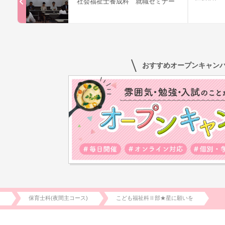
社会福祉士養成科 就職セミナー
おすすめオープンキャン
)
保育士科(夜間主コース)
こども福祉科Ⅱ部★星に願いを