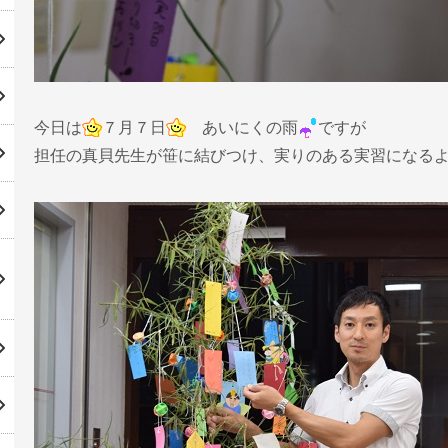
今日は
７月７日
あいにくの雨
ですが
担任の真貝先生が笹に結びつけ、実りのある実習になる