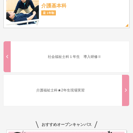
介護基本科
昼 1年制
社会福祉士科１年生 導入研修Ⅱ
介護福祉士科★2年生現場実習
おすすめオープンキャンパス