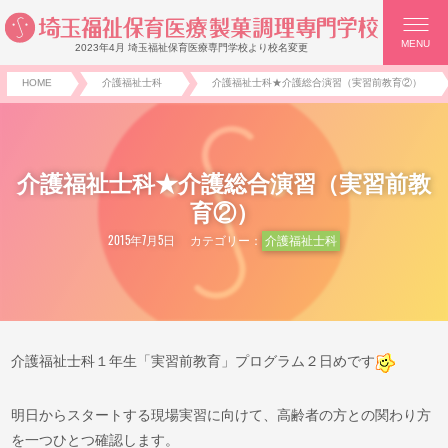
MENU
2023年4月 埼玉福祉保育医療専門学校より校名変更
HOME
介護福祉士科
介護福祉士科★介護総合演習（実習前教育②）
介護福祉士科★介護総合演習（実習前教
育②）
2015年7月5日
カテゴリー：
介護福祉士科
介護福祉士科１年生「実習前教育」プログラム２日めです
明日からスタートする現場実習に向けて、高齢者の方との関わり方
を一つひとつ確認します。