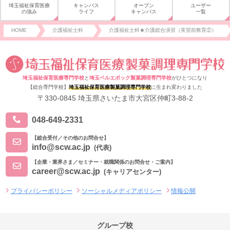
埼玉福祉保育医療
キャンパス
オープン
ユーザー
の強み
ライフ
キャンパス
一覧
HOME
介護福祉士科
介護福祉士科★介護総合演習（実習前教育②）
埼玉福祉保育医療専門学校
と
埼玉ベルエポック製菓調理専門学校
がひとつになり
【総合専門学校】
埼玉福祉保育医療製菓調理専門学校
に生まれ変わりました
〒330-0845 埼玉県さいたま市大宮区仲町3-88-2
048-649-2331
【総合受付／その他のお問合せ】
info@scw.ac.jp
(代表)
【企業・業界さま／セミナー・就職関係のお問合せ・ご案内】
career@scw.ac.jp
(キャリアセンター)
プライバシーポリシー
ソーシャルメディアポリシー
情報公開
グループ校