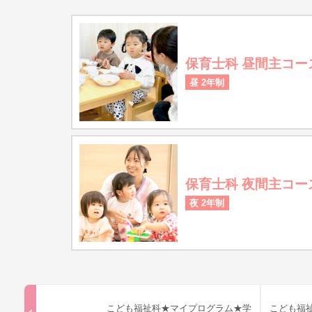
保育士科 昼間主コー
昼 2年制
保育士科 夜間主コー
夜 2年制
こども福祉科★マイプログラム★学
こども福