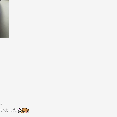
！
生。
ていました