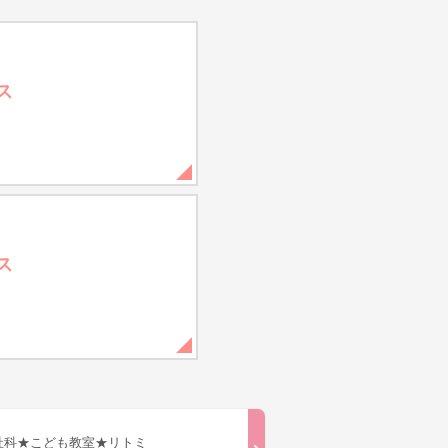
ス
ス
祉科★こども教室★リトミ