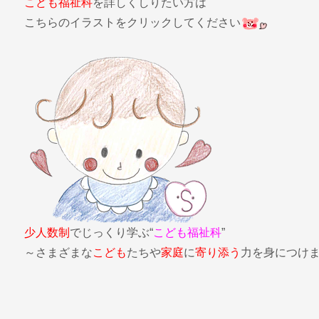
こども福祉科
を詳しくしりたい方は
こちらのイラストをクリックしてください
少人数制
でじっくり学ぶ“
こども福祉科
”
～さまざまな
こども
たちや
家庭
に
寄り添う
力を身につけ