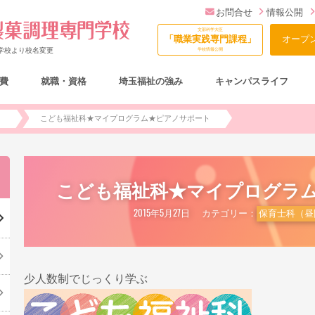
お問合せ
情報公開
文部科学大臣
「職業実践専門課程」
オープ
門学校より校名変更
学校情報公開
費
就職・資格
埼玉福祉の強み
キャンパスライフ
総合型選抜（AO入試）について
)
こども福祉科★マイプログラム★ピアノサポート
こども福祉科★マイプログラ
2015年5月27日
カテゴリー：
保育士科（昼
少人数制でじっくり学ぶ