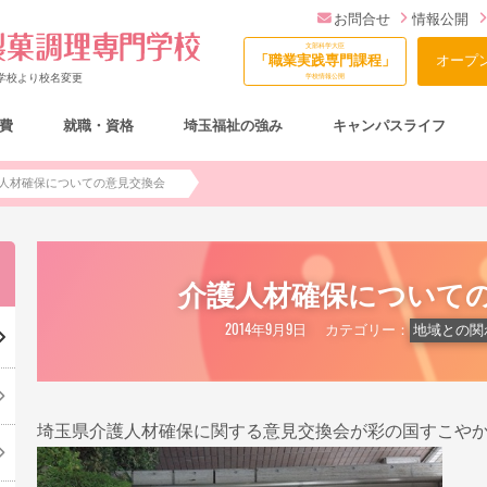
お問合せ
情報公開
文部科学大臣
「職業実践専門課程」
オープ
門学校より校名変更
学校情報公開
費
就職・資格
埼玉福祉の強み
キャンパスライフ
総合型選抜（AO入試）について
人材確保についての意見交換会
介護人材確保について
2014年9月9日
カテゴリー：
地域との関
埼玉県介護人材確保に関する意見交換会が彩の国すこや