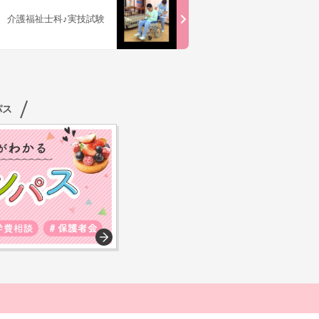
介護福祉士科♪実技試験
パス