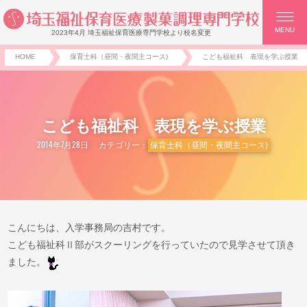
MENU
2023年4月 埼玉福祉保育医療専門学校より校名変更
HOME
保育士科（昼間・夜間主コース)
こども福祉科 表現を学ぶ授業
こども福祉科 表現を学ぶ授業
2014年7月28日
カテゴリー：
保育士科（昼間・夜間主コース)
こんにちは、入学事務局の吉村です。
こども福祉科Ⅱ部がスクーリングを行っていたので見学させて頂き
ました。