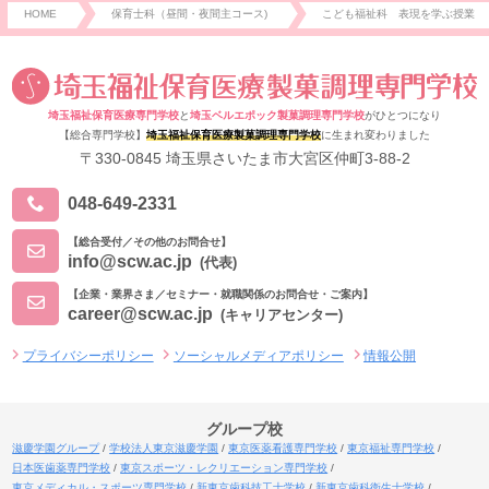
HOME
保育士科（昼間・夜間主コース)
こども福祉科 表現を学ぶ授業
埼玉福祉保育医療専門学校
と
埼玉ベルエポック製菓調理専門学校
がひとつになり
【総合専門学校】
埼玉福祉保育医療製菓調理専門学校
に生まれ変わりました
〒330-0845 埼玉県さいたま市大宮区仲町3-88-2
048-649-2331
【総合受付／その他のお問合せ】
info@scw.ac.jp
(代表)
【企業・業界さま／セミナー・就職関係のお問合せ・ご案内】
career@scw.ac.jp
(キャリアセンター)
プライバシーポリシー
ソーシャルメディアポリシー
情報公開
グループ校
滋慶学園グループ
学校法人東京滋慶学園
東京医薬看護専門学校
東京福祉専門学校
日本医歯薬専門学校
東京スポーツ・レクリエーション専門学校
東京メディカル・スポーツ専門学校
新東京歯科技工士学校
新東京歯科衛生士学校