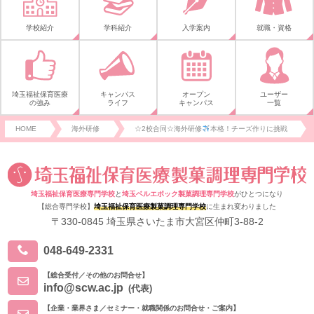
学校紹介
学科紹介
入学案内
就職・資格
埼玉福祉保育医療
キャンパス
オープン
ユーザー
の強み
ライフ
キャンパス
一覧
HOME
海外研修
☆2校合同☆海外研修
本格！チーズ作りに挑戦
埼玉福祉保育医療専門学校
と
埼玉ベルエポック製菓調理専門学校
がひとつになり
【総合専門学校】
埼玉福祉保育医療製菓調理専門学校
に生まれ変わりました
〒330-0845 埼玉県さいたま市大宮区仲町3-88-2
048-649-2331
【総合受付／その他のお問合せ】
info@scw.ac.jp
(代表)
【企業・業界さま／セミナー・就職関係のお問合せ・ご案内】