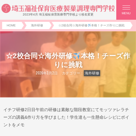
MENU
2023年4月 埼玉福祉保育医療専門学校より校名変更
HOME
海外研修
☆2校合同☆海外研修
本格！チーズ作りに挑戦
☆2校合同☆海外研修
本格！チーズ作
りに挑戦
2026年3月2日
カテゴリー：
海外研修
イチフ研修2日目午前の研修は素敵な階段教室にてモッツァレラチ
ーズの講義&作り方を学びました！学生達も一生懸命レシピにポイ
ントをメモ