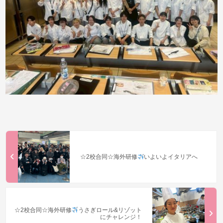
☆2校合同☆海外研修
いよいよイタリアへ
☆2校合同☆海外研修
うさぎロール&リゾット
にチャレンジ！