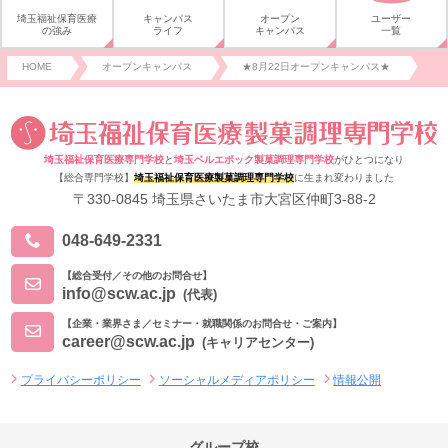
埼玉福祉保育医療
キャンパス
オープン
ユーザー
の強み
ライフ
キャンパス
一覧
HOME
オープンキャンパス
★8月22日オープンキャンパス★
埼玉福祉保育医療専門学校
と
埼玉ベルエポック製菓調理専門学校
がひとつになり
【総合専門学校】
埼玉福祉保育医療製菓調理専門学校
に生まれ変わりました
〒330-0845 埼玉県さいたま市大宮区仲町3-88-2
048-649-2331
【総合受付／その他のお問合せ】
info@scw.ac.jp
(代表)
【企業・業界さま／セミナー・就職関係のお問合せ・ご案内】
career@scw.ac.jp
(キャリアセンター)
プライバシーポリシー
ソーシャルメディアポリシー
情報公開
グループ校