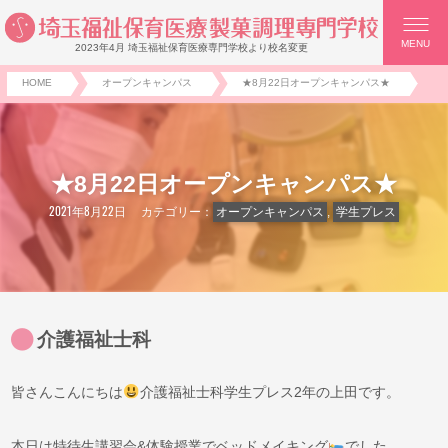
MENU
2023年4月 埼玉福祉保育医療専門学校より校名変更
HOME
オープンキャンパス
★8月22日オープンキャンパス★
★8月22日オープンキャンパス★
2021年8月22日
カテゴリー：
オープンキャンパス
,
学生プレス
介護福祉士科
皆さんこんにちは
介護福祉士科学生プレス2年の上田です。
本日は特待生講習会&体験授業でベッドメイキング
でした。