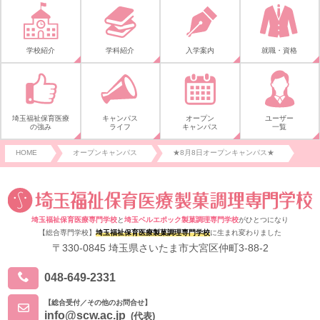
学校紹介
学科紹介
入学案内
就職・資格
埼玉福祉保育医療
キャンパス
オープン
ユーザー
の強み
ライフ
キャンパス
一覧
HOME
オープンキャンパス
★8月8日オープンキャンパス★
埼玉福祉保育医療専門学校
と
埼玉ベルエポック製菓調理専門学校
がひとつになり
【総合専門学校】
埼玉福祉保育医療製菓調理専門学校
に生まれ変わりました
〒330-0845 埼玉県さいたま市大宮区仲町3-88-2
048-649-2331
【総合受付／その他のお問合せ】
info@scw.ac.jp
(代表)