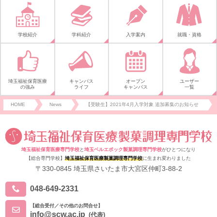
学校紹介
学科紹介
入学案内
就職・資格
埼玉福祉保育医療
キャンパス
オープン
ユーザー
の強み
ライフ
キャンパス
一覧
HOME
News
【受験生】2021年4月入学対象 追加募集のお知らせ
埼玉福祉保育医療専門学校
と
埼玉ベルエポック製菓調理専門学校
がひとつになり
【総合専門学校】
埼玉福祉保育医療製菓調理専門学校
に生まれ変わりました
〒330-0845 埼玉県さいたま市大宮区仲町3-88-2
048-649-2331
【総合受付／その他のお問合せ】
info@scw.ac.jp
(代表)