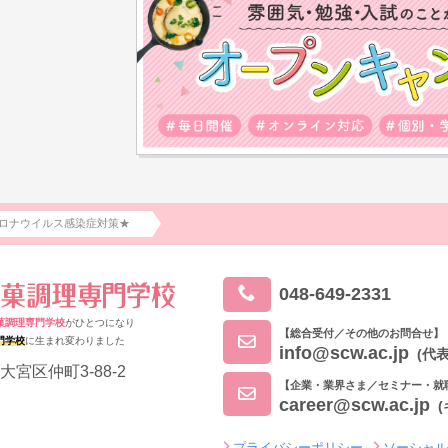
ロナウイルス感染症対策★
048-649-2331
菓調理専門学校
がひとつになり
【総合受付／その他のお問合せ】
門学校
に生まれ変わりました
info@scw.ac.jp
(代表
大宮区仲町3-88-2
【企業・業界さま／セミナー・就
career@scw.ac.jp
プライバシーポリシー
ソーシャ