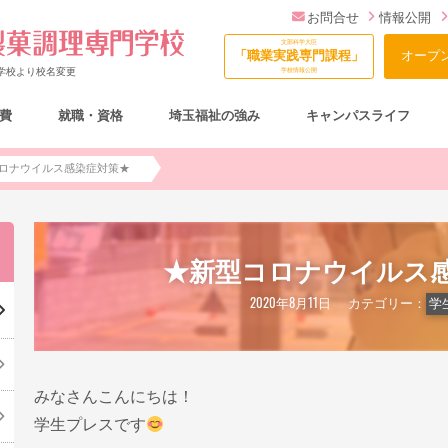
お問合せ
情報公開
文部科学大臣
「職業実践専門課程」
オープ
門学校より校名変更
学校情報公開
費
就職・資格
埼玉福祉の強み
キャンパスライフ
総合型選抜（AO入試）について
ロナウイルス感染症対策★
★新型コロナウイルス
2020年8月11日
カテゴリー：
学
みなさんこんにちは！
学生プレスです