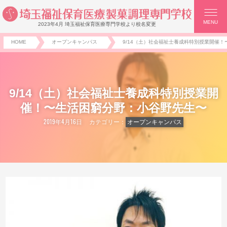
MENU
2023年4月 埼玉福祉保育医療専門学校より校名変更
HOME
オープンキャンパス
9/14（土）社会福祉士養成科特別授業開催
9/14（土）社会福祉士養成科特別授業開
催！〜生活困窮分野：小谷野先生〜
2019年4月16日
カテゴリー：
オープンキャンパス