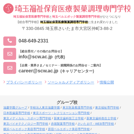
埼玉福祉保育医療専門学校
と
埼玉ベルエポック製菓調理専門学校
がひとつになり
【総合専門学校】
埼玉福祉保育医療製菓調理専門学校
に生まれ変わりました
〒330-0845 埼玉県さいたま市大宮区仲町3-88-2
048-649-2331
【総合受付／その他のお問合せ】
info@scw.ac.jp
(代表)
【企業・業界さま／セミナー・就職関係のお問合せ・ご案内】
career@scw.ac.jp
(キャリアセンター)
プライバシーポリシー
ソーシャルメディアポリシー
情報公開
グループ校
滋慶学園グループ
学校法人東京滋慶学園
東京医薬看護専門学校
東京福祉専門学校
日本医歯薬専門学校
東京スポーツ・レクリエーション専門学校
東京メディカル・スポーツ専門学校
新東京歯科技工士学校
新東京歯科衛生士学校
東京バイオテクノロジー専門学校
赤堀製菓専門学校
さいたまIT・WEB専門学校
横浜ベルエポック美容専門学校
原宿ベルエポック美容専門学校