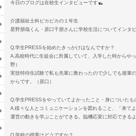
今日のブログは在校生インタビューです
介護福祉士科ピカピカの１年生
星野朋哉くん・原口千朋さんに学校生活についてインタ
Q.学生PRESSを始めたきっかけはなんですか？
A.高校時代に生徒会に所属していて、入学した時からや
野）
実技特待生試験で私も先輩に教わったので少しでも後輩
からです。（原口）
Q.学生PRESSをやっていてよかったこと・身についた
A.様々な人とコミュニケーションを図れること、「来て
運営の動きを学ぶことができる。臨機応変に対応できる
Q.学校の授業はどうですか？