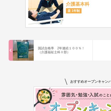
介護基本科
昼 1年制
国試合格率 2年連続１００％！
（介護福祉士科Ⅱ部）
おすすめオープンキャン