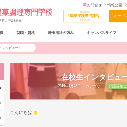
お問合せ
情報公開
文部科学大臣
「職業実践専門課程」
オープ
門学校より校名変更
学校情報公開
費
就職・資格
埼玉福祉の強み
キャンパスライフ
総合型選抜（AO入試）について
インタビュー！！！
在校生インタビュ
2019年7月23日
カテゴリー：
介護福祉士
こんにちは