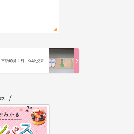
言語聴覚士科 体験授業
パス