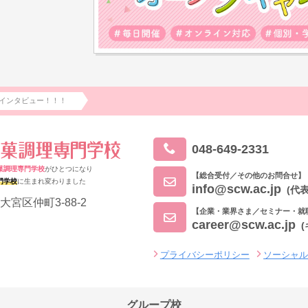
インタビュー！！！
048-649-2331
菓調理専門学校
がひとつになり
【総合受付／その他のお問合せ】
門学校
に生まれ変わりました
info@scw.ac.jp
(代表
大宮区仲町3-88-2
【企業・業界さま／セミナー・就
career@scw.ac.jp
プライバシーポリシー
ソーシャ
グループ校