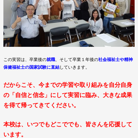
この実習は、卒業後の
就職
、そして卒業１年後の
社会福祉士や精神
保健福祉士の国家試験に直結
していきます。
だからこそ、今までの学習や取り組みを自分自身
の「自信と信念」にして実習に臨み、大きな成果
を得て帰ってきてください。
本校は、いつでもどこででも、皆さんを応援して
います。