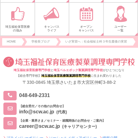
埼玉福祉保育医療
キャンパス
オープン
ユーザー
の強み
ライフ
キャンパス
一覧
HOME
学校長ブログ
いざ実習へ：社会福祉士科３年生最後の実習
埼玉福祉保育医療専門学校
と
埼玉ベルエポック製菓調理専門学校
がひとつになり
【総合専門学校】
埼玉福祉保育医療製菓調理専門学校
に生まれ変わりました
〒330-0845 埼玉県さいたま市大宮区仲町3-88-2
048-649-2331
【総合受付／その他のお問合せ】
info@scw.ac.jp
(代表)
【企業・業界さま／セミナー・就職関係のお問合せ・ご案内】
career@scw.ac.jp
(キャリアセンター)