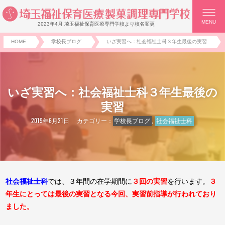
MENU
2023年4月 埼玉福祉保育医療専門学校より校名変更
HOME
学校長ブログ
いざ実習へ：社会福祉士科３年生最後の実習
いざ実習へ：社会福祉士科３年生最後の
実習
2019年6月21日
カテゴリー：
学校長ブログ
,
社会福祉士科
社会福祉士科
では、３年間の在学期間に
３回の実習
を行います。
３
年生にとっては最後の実習となる今回、実
習前指導が行われており
ました。