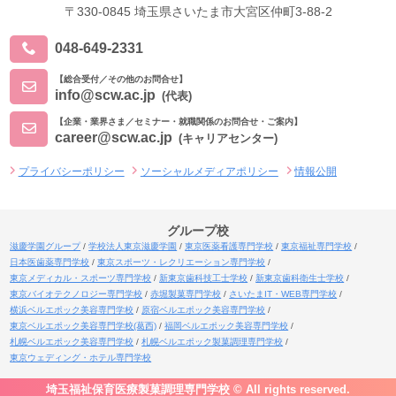
〒330-0845 埼玉県さいたま市大宮区仲町3-88-2
048-649-2331
【総合受付／その他のお問合せ】
info@scw.ac.jp
(代表)
【企業・業界さま／セミナー・就職関係のお問合せ・ご案内】
career@scw.ac.jp
(キャリアセンター)
プライバシーポリシー
ソーシャルメディアポリシー
情報公開
グループ校
滋慶学園グループ
学校法人東京滋慶学園
東京医薬看護専門学校
東京福祉専門学校
日本医歯薬専門学校
東京スポーツ・レクリエーション専門学校
東京メディカル・スポーツ専門学校
新東京歯科技工士学校
新東京歯科衛生士学校
東京バイオテクノロジー専門学校
赤堀製菓専門学校
さいたまIT・WEB専門学校
横浜ベルエポック美容専門学校
原宿ベルエポック美容専門学校
東京ベルエポック美容専門学校(葛西)
福岡ベルエポック美容専門学校
札幌ベルエポック美容専門学校
札幌ベルエポック製菓調理専門学校
東京ウェディング・ホテル専門学校
埼玉福祉保育医療製菓調理専門学校 © All rights reserved.