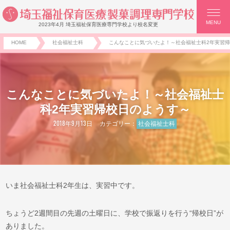
MENU
2023年4月 埼玉福祉保育医療専門学校より校名変更
HOME
社会福祉士科
こんなことに気づいたよ！～社会福祉士科2年実習
こんなことに気づいたよ！～社会福祉士
科2年実習帰校日のようす～
2018年9月13日
カテゴリー：
社会福祉士科
いま社会福祉士科2年生は、実習中です。
ちょうど2週間目の先週の土曜日に、学校で振返りを行う“帰校日”が
ありました。