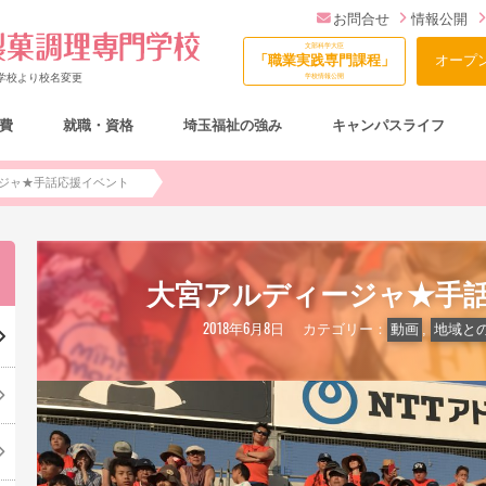
お問合せ
情報公開
文部科学大臣
「職業実践専門課程」
オープ
門学校より校名変更
学校情報公開
費
就職・資格
埼玉福祉の強み
キャンパスライフ
総合型選抜（AO入試）について
ジャ★手話応援イベント
大宮アルディージャ★手
2018年6月8日
カテゴリー：
動画
,
地域と