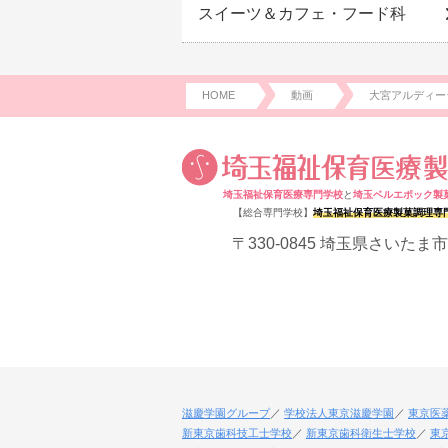
スイーツ＆カフェ・フード科
HOME
動画
大宮アルディー
埼玉福祉保育医療専門学校
と
埼玉ベルエポック製
【総合専門学校】
埼玉福祉保育医療製菓調理専
〒330-0845 埼玉県さいたま市
滋慶学園グループ
学校法人東京滋慶学園
東京医
新東京歯科技工士学校
新東京歯科衛生士学校
東