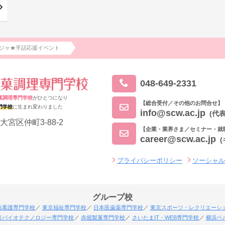
ジャ★手話応援イベント
048-649-2331
菓調理専門学校
がひとつになり
【総合受付／その他のお問合せ】
門学校
に生まれ変わりました
info@scw.ac.jp
(代表
大宮区仲町3-88-2
【企業・業界さま／セミナー・就
career@scw.ac.jp
プライバシーポリシー
ソーシャ
グループ校
薬看護専門学校
東京福祉専門学校
日本医歯薬専門学校
東京スポーツ・レクリエーシ
京バイオテクノロジー専門学校
赤堀製菓専門学校
さいたまIT・WEB専門学校
横浜ベ