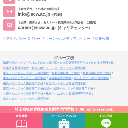
【総合受付／その他のお問合せ】
info@scw.ac.jp
(代表)
【企業・業界さま／セミナー・就職関係のお問合せ・ご案内】
career@scw.ac.jp
(キャリアセンター)
プライバシーポリシー
ソーシャルメディアポリシー
情報公開
グループ校
滋慶学園グループ
学校法人東京滋慶学園
東京医薬看護専門学校
東京福祉専門学校
日本医歯薬専門学校
東京スポーツ・レクリエーション専門学校
東京メディカル・スポーツ専門学校
新東京歯科技工士学校
新東京歯科衛生士学校
東京バイオテクノロジー専門学校
赤堀製菓専門学校
さいたまIT・WEB専門学校
横浜ベルエポック美容専門学校
原宿ベルエポック美容専門学校
東京ベルエポック美容専門学校(葛西)
福岡ベルエポック美容専門学校
札幌ベルエポック美容専門学校
札幌ベルエポック製菓調理専門学校
東京ウェディング・ホテル専門学校
埼玉福祉保育医療製菓調理専門学校 © All rights reserved.