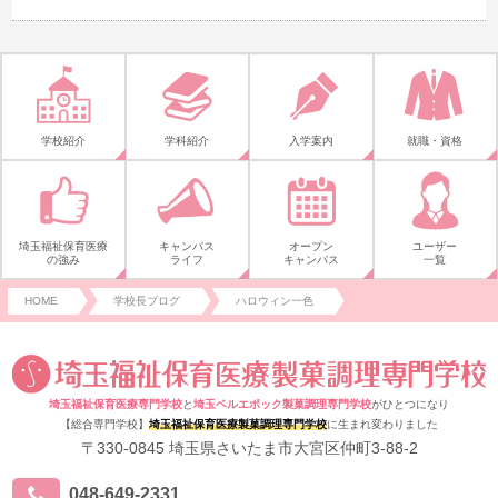
学校紹介
学科紹介
入学案内
就職・資格
埼玉福祉保育医療
キャンパス
オープン
ユーザー
の強み
ライフ
キャンパス
一覧
HOME
学校長ブログ
ハロウィン一色
埼玉福祉保育医療専門学校
と
埼玉ベルエポック製菓調理専門学校
がひとつになり
【総合専門学校】
埼玉福祉保育医療製菓調理専門学校
に生まれ変わりました
〒330-0845 埼玉県さいたま市大宮区仲町3-88-2
048-649-2331