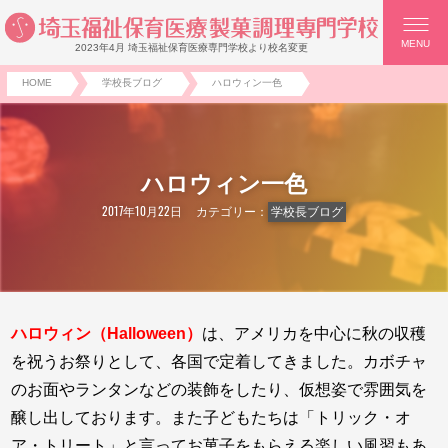
MENU
2023年4月 埼玉福祉保育医療専門学校より校名変更
HOME
学校長ブログ
ハロウィン一色
ハロウィン一色
2017年10月22日
カテゴリー：
学校長ブログ
ハロウィン（
Halloween
）
は、アメリカを中心に秋の収穫
を祝うお祭りとして、各国で定着してきました。カボチャ
のお面やランタンなどの装飾をしたり、仮想姿で雰囲気を
醸し出しております。また子どもたちは「トリック・オ
ア・トリート」と言ってお菓子をもらえる楽しい風習もあ