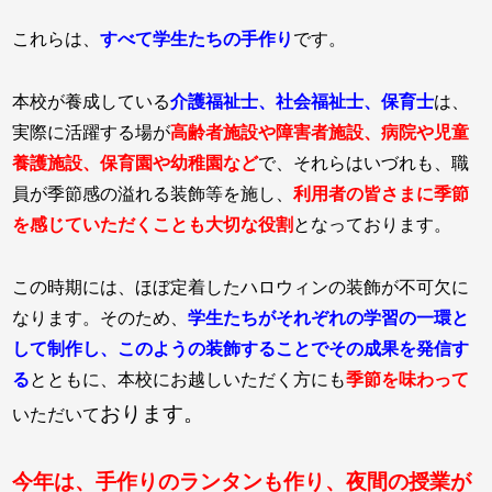
これらは、
すべて学生たちの手作り
です。
本校が養成している
介護福祉士、社会福祉士、保育士
は、
実際に活躍する場が
高齢者施設や障害者施設、病院や児童
養護施設、保育園や幼稚園など
で、それらはいづれも、職
員が季節感の溢れる装飾等を施し、
利用者の皆さまに季節
を感じていただくことも大切な役割
となっております。
この時期には、ほぼ定着したハロウィンの装飾が不可欠に
なります。そのため、
学生たちがそれぞれの学習の一環と
して制作
し、このようの装飾することでその成果を発信す
る
とともに、本校にお越しいただく方にも
季節を味わって
おります。
いただいて
今年は、手作りのランタンも作り、夜間の授業が