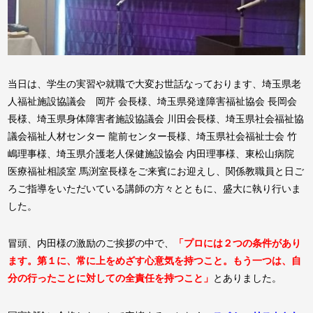
当日は、学生の実習や就職で大変お世話なっております、埼玉県老
人福祉施設協議会 岡芹 会長様、埼玉県発達障害福祉協会 長岡会
長様、埼玉県身体障害者施設協議会 川田会長様、埼玉県社会福祉協
議会福祉人材センター 龍前センター長様、埼玉県社会福祉士会 竹
嶋理事様、埼玉県介護老人保健施設協会 内田理事様、東松山病院
医療福祉相談室 馬渕室長様をご来賓にお迎えし、関係教職員と日ご
ろご指導をいただいている講師の方々とともに、盛大に執り行いま
した。
冒頭、内田様の激励のご挨拶の中で、
「プロには２つの条件があり
ます。第１に、常に上をめざす心意気を持つこと。もう一つは、自
分の行ったことに対しての全責任を持つこと」
とありました。