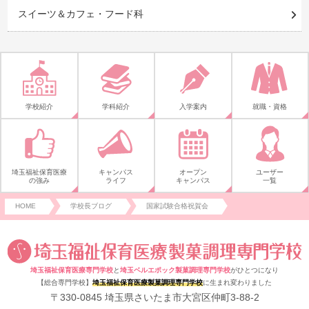
スイーツ＆カフェ・フード科
学校紹介
学科紹介
入学案内
就職・資格
埼玉福祉保育医療
キャンパス
オープン
ユーザー
の強み
ライフ
キャンパス
一覧
HOME
学校長ブログ
国家試験合格祝賀会
埼玉福祉保育医療専門学校
と
埼玉ベルエポック製菓調理専門学校
がひとつになり
【総合専門学校】
埼玉福祉保育医療製菓調理専門学校
に生まれ変わりました
〒330-0845 埼玉県さいたま市大宮区仲町3-88-2