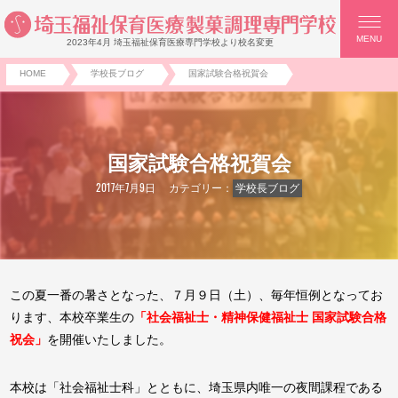
MENU
2023年4月 埼玉福祉保育医療専門学校より校名変更
HOME
学校長ブログ
国家試験合格祝賀会
国家試験合格祝賀会
2017年7月9日
カテゴリー：
学校長ブログ
この夏一番の暑さとなった、７月９日（土）、毎年恒例となってお
ります、本校卒業生の
「社会福祉士・精神保健福祉士 国家試験合格
祝会」
を開催いたしました。
本校は「社会福祉士科」とともに、埼玉県内唯一の夜間課程である