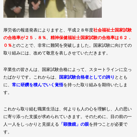
厚労省の報道発表によりますと、平成２８年度
社会福祉士国家試験
の合格率が２５．８％
、
精神保健福祉士国家試験の合格率は６２．
０％
とのことで、非常に難関を突破しました。国家試験に向けての
取り組みには、改めて敬意を表しさせていただきます。
卒業生の皆さんは、国家試験合格によって、スタートラインに立っ
たばかりです。これからは、
国家試験合格者としての誇り
ととも
に、
常に研鑽を積んでいく覚悟
を持った取り組みを期待いたしま
す。
これから取り組む職業生活は、何よりも人の心を理解し、人の思い
に寄り添った支援が求められていきます。そのために、目の前の一
人一人をしっかりと見据える
「顕微鏡」の眼
を持つことが必要で
す。