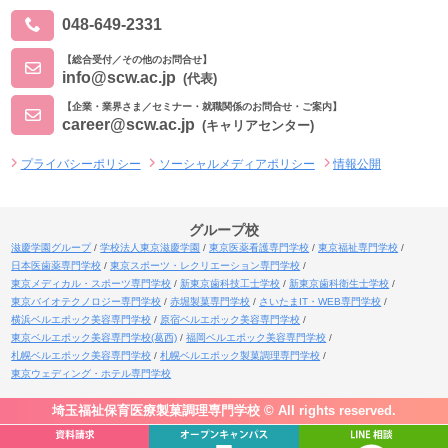
048-649-2331
【総合受付／その他のお問合せ】
info@scw.ac.jp
(代表)
【企業・業界さま／セミナー・就職関係のお問合せ・ご案内】
career@scw.ac.jp
(キャリアセンター)
プライバシーポリシー
ソーシャルメディアポリシー
情報公開
グループ校
滋慶学園グループ
学校法人東京滋慶学園
東京医薬看護専門学校
東京福祉専門学校
日本医歯薬専門学校
東京スポーツ・レクリエーション専門学校
東京メディカル・スポーツ専門学校
新東京歯科技工士学校
新東京歯科衛生士学校
東京バイオテクノロジー専門学校
赤堀製菓専門学校
さいたまIT・WEB専門学校
横浜ベルエポック美容専門学校
原宿ベルエポック美容専門学校
東京ベルエポック美容専門学校(葛西)
福岡ベルエポック美容専門学校
札幌ベルエポック美容専門学校
札幌ベルエポック製菓調理専門学校
東京ウェディング・ホテル専門学校
埼玉福祉保育医療製菓調理専門学校 © All rights reserved.