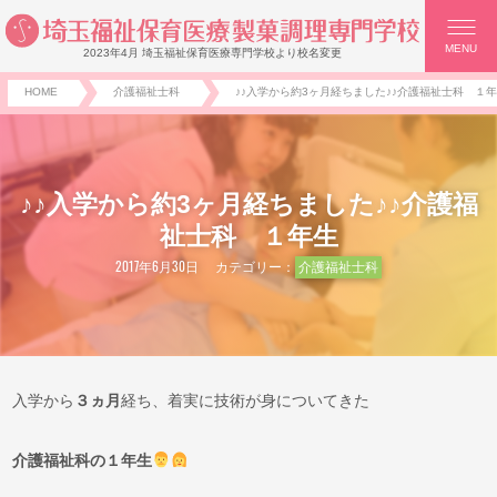
MENU
2023年4月 埼玉福祉保育医療専門学校より校名変更
HOME
介護福祉士科
♪♪入学から約3ヶ月経ちました♪♪介護福祉士科 １
♪♪入学から約3ヶ月経ちました♪♪介護福
祉士科 １年生
2017年6月30日
カテゴリー：
介護福祉士科
入学から
３ヵ月
経ち、着実に技術が身についてきた
介護福祉科の１年生