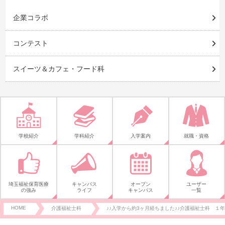
企業コラボ
コンテスト
スイーツ＆カフェ・フード科
学校紹介
学科紹介
入学案内
就職・資格
埼玉福祉保育医療
キャンパス
オープン
ユーザー
の強み
ライフ
キャンパス
一覧
HOME
介護福祉士科
♪♪入学から約3ヶ月経ちました♪♪介護福祉士科 １