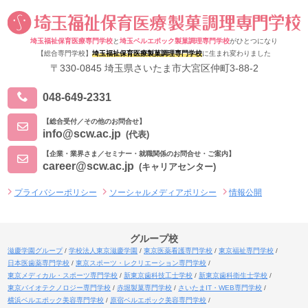
埼玉福祉保育医療専門学校
と
埼玉ベルエポック製菓調理専門学校
がひとつになり
【総合専門学校】
埼玉福祉保育医療製菓調理専門学校
に生まれ変わりました
〒330-0845 埼玉県さいたま市大宮区仲町3-88-2
048-649-2331
【総合受付／その他のお問合せ】
info@scw.ac.jp
(代表)
【企業・業界さま／セミナー・就職関係のお問合せ・ご案内】
career@scw.ac.jp
(キャリアセンター)
プライバシーポリシー
ソーシャルメディアポリシー
情報公開
グループ校
滋慶学園グループ
学校法人東京滋慶学園
東京医薬看護専門学校
東京福祉専門学校
日本医歯薬専門学校
東京スポーツ・レクリエーション専門学校
東京メディカル・スポーツ専門学校
新東京歯科技工士学校
新東京歯科衛生士学校
東京バイオテクノロジー専門学校
赤堀製菓専門学校
さいたまIT・WEB専門学校
横浜ベルエポック美容専門学校
原宿ベルエポック美容専門学校