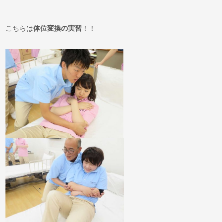
こちらは
体位変換の実
習
！！