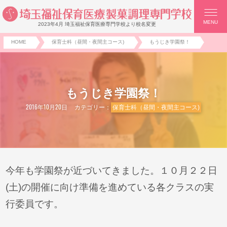
MENU
2023年4月 埼玉福祉保育医療専門学校より校名変更
HOME
保育士科（昼間・夜間主コース)
もうじき学園祭！
もうじき学園祭！
2016年10月20日
カテゴリー：
保育士科（昼間・夜間主コース)
今年も学園祭が近づいてきました。１０月２２日
(土)の開催に向け準備を進めている各クラスの実
行委員です。