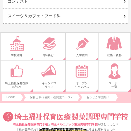
コンテスト
スイーツ＆カフェ・フード科
学校紹介
学科紹介
入学案内
就職・資格
埼玉福祉保育医療
キャンパス
オープン
ユーザー
の強み
ライフ
キャンパス
一覧
HOME
保育士科（昼間・夜間主コース)
もうじき学園祭！
埼玉福祉保育医療専門学校
と
埼玉ベルエポック製菓調理専門学校
がひとつになり
【総合専門学校】
埼玉福祉保育医療製菓調理専門学校
に生まれ変わりました