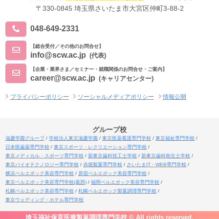
〒330-0845 埼玉県さいたま市大宮区仲町3-88-2
048-649-2331
【総合受付／その他のお問合せ】
info@scw.ac.jp
(代表)
【企業・業界さま／セミナー・就職関係のお問合せ・ご案内】
career@scw.ac.jp
(キャリアセンター)
プライバシーポリシー
ソーシャルメディアポリシー
情報公開
グループ校
滋慶学園グループ
学校法人東京滋慶学園
東京医薬看護専門学校
東京福祉専門学校
日本医歯薬専門学校
東京スポーツ・レクリエーション専門学校
東京メディカル・スポーツ専門学校
新東京歯科技工士学校
新東京歯科衛生士学校
東京バイオテクノロジー専門学校
赤堀製菓専門学校
さいたまIT・WEB専門学校
横浜ベルエポック美容専門学校
原宿ベルエポック美容専門学校
東京ベルエポック美容専門学校(葛西)
福岡ベルエポック美容専門学校
札幌ベルエポック美容専門学校
札幌ベルエポック製菓調理専門学校
東京ウェディング・ホテル専門学校
埼玉福祉保育医療製菓調理専門学校 © All rights reserved.