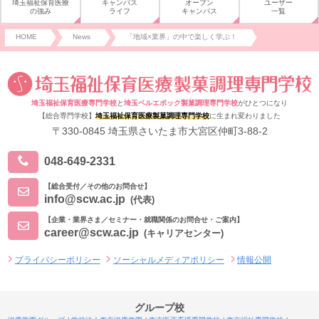
埼玉福祉保育医療
キャンパス
オープン
ユーザー
の強み
ライフ
キャンパス
一覧
HOME
News
「地域×業界」の中で楽しく学ぶ！
埼玉福祉保育医療専門学校
と
埼玉ベルエポック製菓調理専門学校
がひとつになり
【総合専門学校】
埼玉福祉保育医療製菓調理専門学校
に生まれ変わりました
〒330-0845 埼玉県さいたま市大宮区仲町3-88-2
048-649-2331
【総合受付／その他のお問合せ】
info@scw.ac.jp
(代表)
【企業・業界さま／セミナー・就職関係のお問合せ・ご案内】
career@scw.ac.jp
(キャリアセンター)
プライバシーポリシー
ソーシャルメディアポリシー
情報公開
グループ校