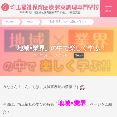
MENU
2023年4月 埼玉福祉保育医療専門学校より校名変更
HOME
News
「地域×業界」の中で楽しく学ぶ！
「地域×業界」の中で楽しく学ぶ！
2016年6月7日
カテゴリー：
News
みなさん！こんにちは。入試事務局の斎藤です
地域×業界
今回は、埼玉福祉の学びの特長「
」ページをご紹
介！