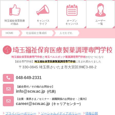
埼玉福祉保育医療
キャンパス
オープン
ユーザー
の強み
ライフ
キャンパス
一覧
HOME
社会福祉士養成科
人それぞれ
埼玉福祉保育医療専門学校
と
埼玉ベルエポック製菓調理専門学校
がひとつになり
【総合専門学校】
埼玉福祉保育医療製菓調理専門学校
に生まれ変わりました
〒330-0845 埼玉県さいたま市大宮区仲町3-88-2
048-649-2331
【総合受付／その他のお問合せ】
info@scw.ac.jp
(代表)
【企業・業界さま／セミナー・就職関係のお問合せ・ご案内】
career@scw.ac.jp
(キャリアセンター)
プライバシーポリシー
ソーシャルメディアポリシー
情報公開