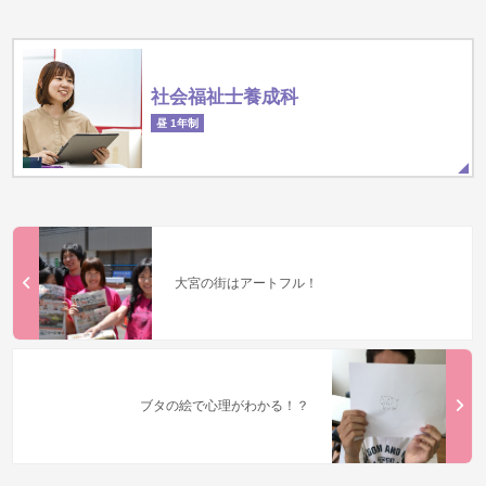
社会福祉士養成科
昼 1年制
大宮の街はアートフル！
ブタの絵で心理がわかる！？