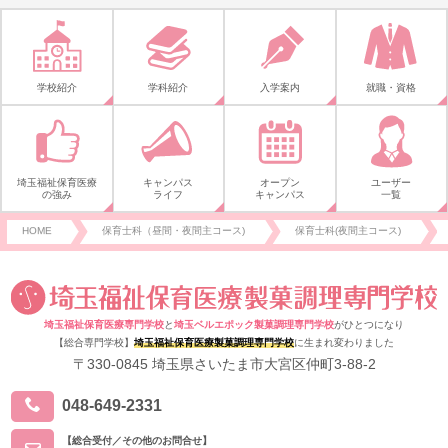
学校紹介
学科紹介
入学案内
就職・資格
埼玉福祉保育医療
キャンパス
オープン
ユーザー
の強み
ライフ
キャンパス
一覧
HOME
保育士科（昼間・夜間主コース)
保育士科(夜間主コース)
埼玉福祉保育医療専門学校
と
埼玉ベルエポック製菓調理専門学校
がひとつになり
【総合専門学校】
埼玉福祉保育医療製菓調理専門学校
に生まれ変わりました
〒330-0845 埼玉県さいたま市大宮区仲町3-88-2
048-649-2331
【総合受付／その他のお問合せ】