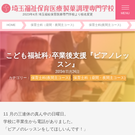
MENU
2023年4月 埼玉福祉保育医療専門学校より校名変更
HOME
保育士科（昼間・夜間主コース)
保育士科(夜間主コース)
こども福祉科♪卒業後支援『ピアノレッ
スン』
2015年11月24日
カテゴリー：
保育士科(夜間主コース)
,
保育士科（昼間・夜間主コース)
11 月の三連休の真ん中の日曜日。
学校に卒業生から電話がありました。
「ピアノのレッスンをしてほしいんです！」