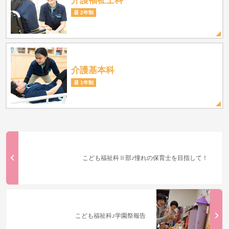
昼 2年制
介護基本科
昼 1年制
こども福祉科Ⅱ部♪憧れの保育士を目指して！
こども福祉科♪学園祭報告