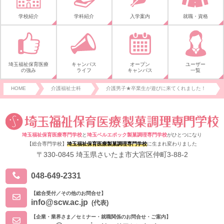
学校紹介
学科紹介
入学案内
就職・資格
埼玉福祉保育医療
キャンパス
オープン
ユーザー
の強み
ライフ
キャンパス
一覧
HOME
介護福祉士科
介護男子★卒業生が遊びに来てくれました！
埼玉福祉保育医療専門学校
と
埼玉ベルエポック製菓調理専門学校
がひとつになり
【総合専門学校】
埼玉福祉保育医療製菓調理専門学校
に生まれ変わりました
〒330-0845 埼玉県さいたま市大宮区仲町3-88-2
048-649-2331
【総合受付／その他のお問合せ】
info@scw.ac.jp
(代表)
【企業・業界さま／セミナー・就職関係のお問合せ・ご案内】