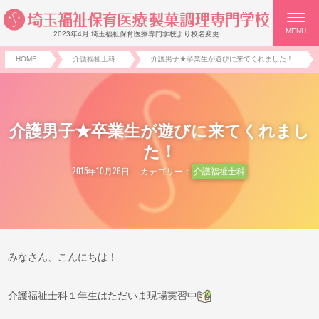
MENU
2023年4月 埼玉福祉保育医療専門学校より校名変更
HOME
介護福祉士科
介護男子★卒業生が遊びに来てくれました！
介護男子★卒業生が遊びに来てくれまし
た！
2015年10月26日
カテゴリー：
介護福祉士科
みなさん、こんにちは！
介護福祉士科１年生はただいま現場実習中