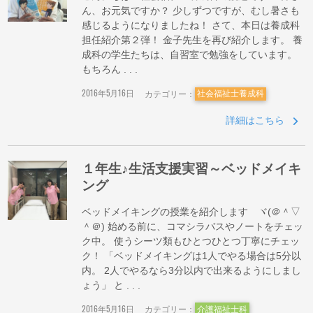
ん、お元気ですか？ 少しずつですが、むし暑さも
感じるようになりましたね！ さて、本日は養成科
担任紹介第２弾！ 金子先生を再び紹介します。 養
成科の学生たちは、自習室で勉強をしています。
もちろん . . .
2016年5月16日
カテゴリー：
社会福祉士養成科
詳細はこちら
１年生♪生活支援実習～ベッドメイキ
ング
ベッドメイキングの授業を紹介します ヾ(＠＾▽
＾＠) 始める前に、コマシラバスやノートをチェッ
ク中。 使うシーツ類もひとつひとつ丁寧にチェッ
ク！ 「ベッドメイキングは1人でやる場合は5分以
内。 2人でやるなら3分以内で出来るようにしまし
ょう」 と . . .
2016年5月16日
カテゴリー：
介護福祉士科