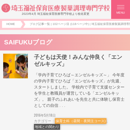
MENU
2023年4月 埼玉福祉保育医療専門学校より校名変更
HOME
ブログ記事一覧 | 102ページ目 (118ページ中) | 埼玉福祉保育医療製菓調理専
SAIFUKUブログ
子どもは天使！みんな仲良く「エン
ゼルキッズ」
「学内子育てひろば～エンゼルキッズ～」 今年度
の学内子育てひろば「エンゼルキッズ」が先週、
スタートしました。 学校内で子育て支援センター
を学生と教職員が運営している「エンゼルキッ
ズ」。 親子のふれあいを先生と共に体験し保育士
としての自信 . . .
2016年5月18日
カテゴリー：
保育士科（昼間・夜間主コース)
,
地域との関わり