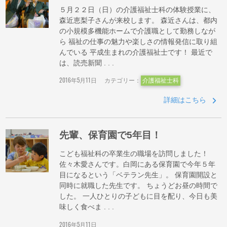
５月２２日（日）の介護福祉士科の体験授業に、
森近恵梨子さんが来校します。 森近さんは、都内
の小規模多機能ホームで介護職として勤務しなが
ら 福祉の仕事の魅力や楽しさの情報発信に取り組
んでいる 平成生まれの介護福祉士です！ 最近で
は、読売新聞 . . .
2016年5月11日
カテゴリー：
介護福祉士科
詳細はこちら
先輩、保育園で5年目！
こども福祉科の卒業生の職場を訪問しました！
佐々木愛さんです。白岡にある保育園で今年５年
目になるという「ベテラン先生」。 保育園開設と
同時に就職した先生です。 ちょうどお昼の時間で
した。 一人ひとりの子どもに目を配り、今日も美
味しく食べま . . .
2016年5月11日