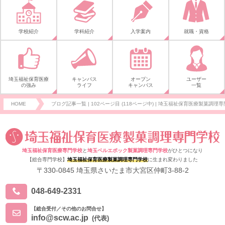
学校紹介
学科紹介
入学案内
就職・資格
埼玉福祉保育医療
キャンパス
オープン
ユーザー
の強み
ライフ
キャンパス
一覧
HOME
ブログ記事一覧 | 102ページ目 (118ページ中) | 埼玉福祉保育医療製菓調理専
埼玉福祉保育医療専門学校
と
埼玉ベルエポック製菓調理専門学校
がひとつになり
【総合専門学校】
埼玉福祉保育医療製菓調理専門学校
に生まれ変わりました
〒330-0845 埼玉県さいたま市大宮区仲町3-88-2
048-649-2331
【総合受付／その他のお問合せ】
info@scw.ac.jp
(代表)