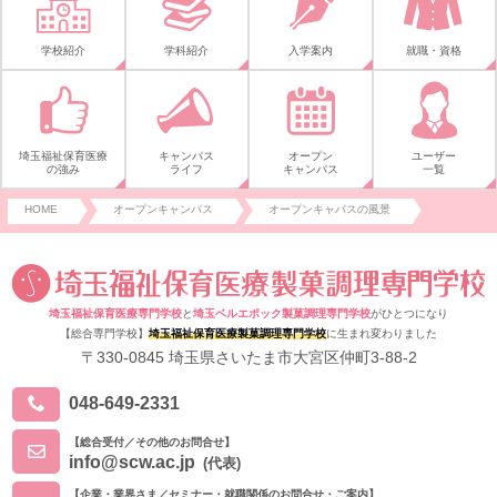
学校紹介
学科紹介
入学案内
就職・資格
埼玉福祉保育医療
キャンパス
オープン
ユーザー
の強み
ライフ
キャンパス
一覧
HOME
オープンキャンパス
オープンキャパスの風景
埼玉福祉保育医療専門学校
と
埼玉ベルエポック製菓調理専門学校
がひとつになり
【総合専門学校】
埼玉福祉保育医療製菓調理専門学校
に生まれ変わりました
〒330-0845 埼玉県さいたま市大宮区仲町3-88-2
048-649-2331
【総合受付／その他のお問合せ】
info@scw.ac.jp
(代表)
【企業・業界さま／セミナー・就職関係のお問合せ・ご案内】