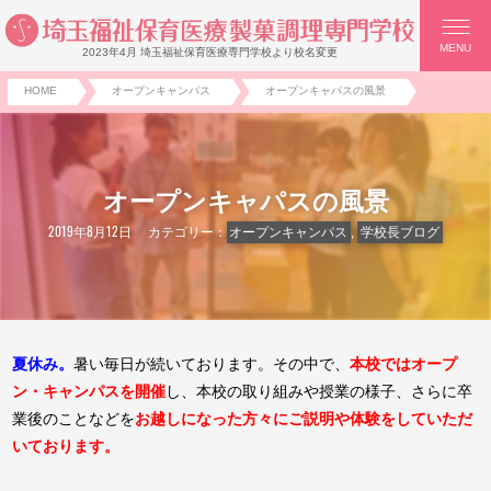
MENU
2023年4月 埼玉福祉保育医療専門学校より校名変更
HOME
オープンキャンパス
オープンキャパスの風景
オープンキャパスの風景
2019年8月12日
カテゴリー：
オープンキャンパス
,
学校長ブログ
夏休み。
暑い毎日が続いております。その中で、
本校ではオープ
ン・キャンパスを開催
し、本校の取り組みや授業の様子、さらに卒
業後のことなどを
お越しになった方々にご説明や体験をしていただ
いております。