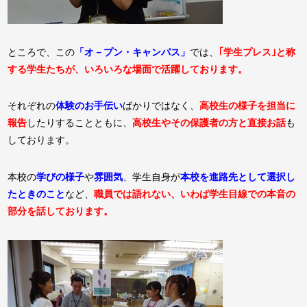
ところで、この
「オ－プン・キャンパス」
では、
｢学生プレス｣と称
する学生たちが、いろいろな場面で活躍しております。
それぞれの
体験のお手伝い
ばかりではなく、
高校生の様子を担当に
報告
したりすることともに、
高校生やその保護者の方と直接お話
も
しております。
本校の
学びの様子
や
雰囲気
、学生自身が
本校を進路先として選択し
たときのこと
など、
職員では語れない、いわば学生目線での本音の
部分を話しております。