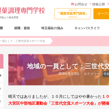
お問合せ
情報公開
文部科学大臣
「職業実践専門課程」
オープ
門学校より校名変更
学校情報公開
費
就職・資格
埼玉福祉の強み
キャンパスライフ
総合型選抜（AO入試）について
一員として：三世代交流スポーツ大会
地域の一員として：三世代
2018年10月12日
カテゴリー：
学
晴天ではありましたが、１０月にしてはやや暑かった
１
大宮区中部地区運動会「三世代交流スポーツ大会」が開