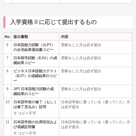
入学資格Ⅱに応じて提出するもの
No.
提出書類
内容
6
日本語能力試験（JLPT）
受験をした方は必ず提出
の
合否結果通知書コピー
7
日本留学試験（EJU）の
成
受験をした方は必ず提出
績結果コピー
8
ビジネス日本語能カテスト
受験をした方は必ず提出
（BJT）の
成績結果のコピ
ー
9
JPT 日本語能力試験の
成
受験をした方は必ず提出
績結果のコピー
10
日本語学校の修了
（もしく
日本語学校に通っている（通っていた）方
は修了見込み）証明
は必ず提出
コピー不可
11
日本語学校の出席状況
およ
日本語学校に通っている（通っていた）方
び成績証明書
は必ず提出
コピー不可