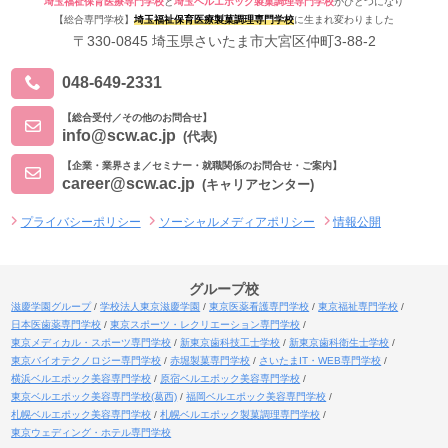
埼玉福祉保育医療専門学校
と
埼玉ベルエポック製菓調理専門学校
がひとつになり
【総合専門学校】
埼玉福祉保育医療製菓調理専門学校
に生まれ変わりました
〒330-0845 埼玉県さいたま市大宮区仲町3-88-2
048-649-2331
【総合受付／その他のお問合せ】
info@scw.ac.jp
(代表)
【企業・業界さま／セミナー・就職関係のお問合せ・ご案内】
career@scw.ac.jp
(キャリアセンター)
プライバシーポリシー
ソーシャルメディアポリシー
情報公開
グループ校
滋慶学園グループ
学校法人東京滋慶学園
東京医薬看護専門学校
東京福祉専門学校
日本医歯薬専門学校
東京スポーツ・レクリエーション専門学校
東京メディカル・スポーツ専門学校
新東京歯科技工士学校
新東京歯科衛生士学校
東京バイオテクノロジー専門学校
赤堀製菓専門学校
さいたまIT・WEB専門学校
横浜ベルエポック美容専門学校
原宿ベルエポック美容専門学校
東京ベルエポック美容専門学校(葛西)
福岡ベルエポック美容専門学校
札幌ベルエポック美容専門学校
札幌ベルエポック製菓調理専門学校
東京ウェディング・ホテル専門学校