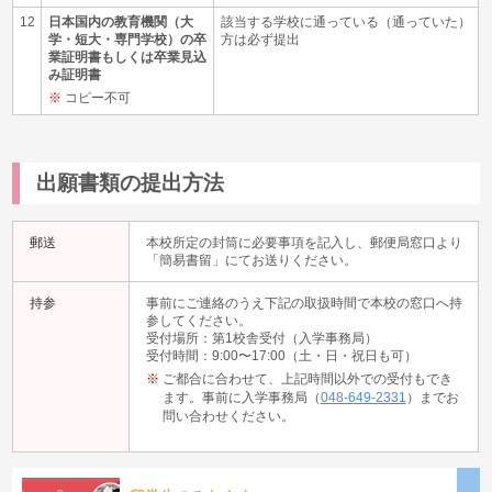
12
日本国内の教育機関（大
該当する学校に通っている（通っていた）
学・短大・
専門学校）の卒
方は必ず提出
業証明書もしくは
卒業見込
み証明書
コピー不可
出願書類の提出方法
郵送
本校所定の封筒に必要事項を記入し、郵便局窓口より
「簡易書留」にてお送りください。
持参
事前にご連絡のうえ下記の取扱時間で本校の窓口へ持
参してください。
受付場所：第1校舎受付（入学事務局）
受付時間：9:00〜17:00（土・日・祝日も可）
ご都合に合わせて、上記時間以外での受付もでき
ます。事前に入学事務局（
048-649-2331
）までお
問い合わせください。