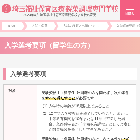
MENU
2023年4月 埼玉福祉保育医療専門学校より校名変更
HOME
入試・学費
入試の種類と出願について
入学選考要項（
入学選考要項（留学生の方）
入学選考要項
対象
受験資格Ⅰ：留学生·外国籍の方を問わず、次の条件
を
すべて満たすこと
が必要です
入学時の年齢が18歳以上であること
12年間の学校教育を修了していること。または
中等教育機関を10年または11年で卒業した場
合、文部科学省が「準備教育課程」として指定し
た教育機関を修了した学生であること
受験資格Ⅱ：留学生·外国籍の方は、次の条件の
いず