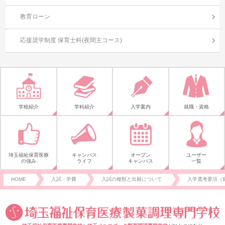
教育ローン
応援奨学制度 保育士科(夜間主コース)
学校紹介
学科紹介
入学案内
就職・資格
埼玉福祉保育医療
キャンパス
オープン
ユーザー
の強み
ライフ
キャンパス
一覧
HOME
入試・学費
入試の種類と出願について
入学選考要項（