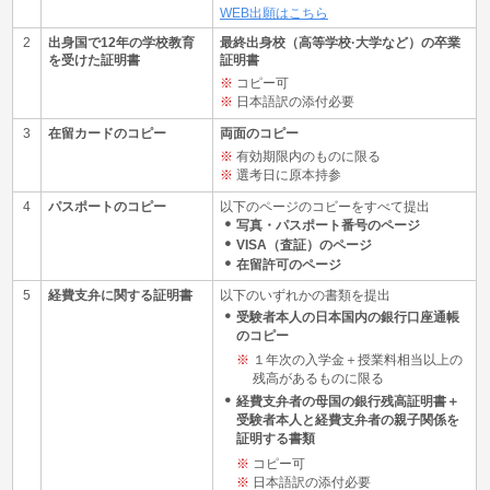
WEB出願はこちら
2
出身国で12年の
学校教育
最終出身校（高等学校·大学など）の卒業
を受けた証明書
証明書
コピー可
日本語訳の添付必要
3
在留カードのコピー
両面のコピー
有効期限内のものに限る
選考日に原本持参
4
パスポートのコピー
以下のページのコビーをすべて提出
写真・パスポート番号のページ
VISA（査証）のページ
在留許可のページ
5
経費支弁に関する証明書
以下のいずれかの書類を提出
受験者本人の日本国内の銀行口座通帳
のコピー
１年次の入学金＋授業料相当以上の
残高があるものに限る
経費支弁者の母国の銀行残高証明書＋
受験者本人と経費支弁者の親子関係を
証明する書類
コピー可
日本語訳の添付必要