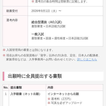
選考日の集合時間は受験票に記載します。
願書受付
2026年9月1日（火）〜
選考内容
総合型選抜（AO入試）
書類審査＋日本語能力試験
一般入試
書類審査＋面接＋適性検査＋日本語能力試験
入国管理局の審査とは別になります。
現在お持ちの在留資格が「留学」以外の方(永住、定住、日本人の配偶者、
家族滞在などは、入学事務局へお問い合わせください。
詳しくはこちら
出願時に全員提出する書類
No.
提出書類
内容
1
入学願書（ネット出願）
インターネットから出願
選考料（2万円）
写真を必ずアップロード