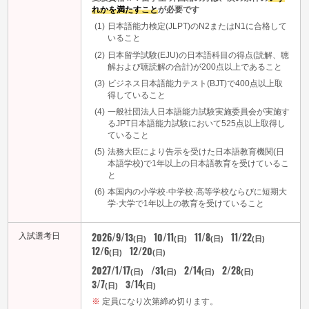
れかを満たすこと
が必要です
日本語能力検定(JLPT)のN2またはN1に合格して
いること
日本留学試験(EJU)の日本語科目の得点(読解、聴
解および聴読解の合計)が200点以上であること
ビジネス日本語能力テスト(BJT)で400点以上取
得していること
一般社団法人日本語能力試験実施委員会が実施す
るJPT日本語能力試験において525点以上取得し
ていること
法務大臣により告示を受けた日本語教育機関(日
本語学校)で1年以上の日本語教育を受けているこ
と
本国内の小学校·中学校·高等学校ならびに短期大
学·大学で1年以上の教育を受けていること
2026/9/13
10/11
11/8
11/22
入試選考日
(日)
(日)
(日)
(日)
12/6
12/20
(日)
(日)
2027/1/17
/31
2/14
2/28
(日)
(日)
(日)
(日)
3/7
3/14
(日)
(日)
定員になり次第締め切ります。