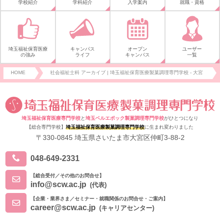
学校紹介
学科紹介
入学案内
就職・資格
埼玉福祉保育医療
キャンパス
オープン
ユーザー
の強み
ライフ
キャンパス
一覧
HOME
社会福祉士科 アーカイブ | 埼玉福祉保育医療製菓調理専門学校 - 大宮
埼玉福祉保育医療専門学校
と
埼玉ベルエポック製菓調理専門学校
がひとつになり
【総合専門学校】
埼玉福祉保育医療製菓調理専門学校
に生まれ変わりました
〒330-0845 埼玉県さいたま市大宮区仲町3-88-2
048-649-2331
【総合受付／その他のお問合せ】
info@scw.ac.jp
(代表)
【企業・業界さま／セミナー・就職関係のお問合せ・ご案内】
career@scw.ac.jp
(キャリアセンター)