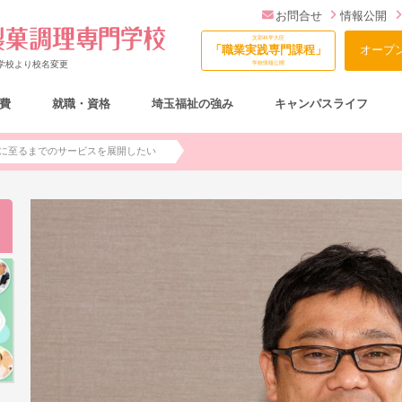
お問合せ
情報公開
文部科学大臣
「職業実践専門課程」
オープ
門学校より校名変更
学校情報公開
費
就職・資格
埼玉福祉の強み
キャンパスライフ
総合型選抜（AO入試）について
に至るまでのサービスを展開したい