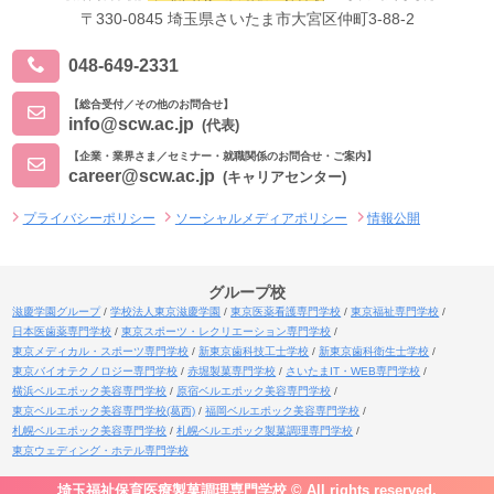
〒330-0845 埼玉県さいたま市大宮区仲町3-88-2
048-649-2331
【総合受付／その他のお問合せ】
info@scw.ac.jp
(代表)
【企業・業界さま／セミナー・就職関係のお問合せ・ご案内】
career@scw.ac.jp
(キャリアセンター)
プライバシーポリシー
ソーシャルメディアポリシー
情報公開
グループ校
滋慶学園グループ
学校法人東京滋慶学園
東京医薬看護専門学校
東京福祉専門学校
日本医歯薬専門学校
東京スポーツ・レクリエーション専門学校
東京メディカル・スポーツ専門学校
新東京歯科技工士学校
新東京歯科衛生士学校
東京バイオテクノロジー専門学校
赤堀製菓専門学校
さいたまIT・WEB専門学校
横浜ベルエポック美容専門学校
原宿ベルエポック美容専門学校
東京ベルエポック美容専門学校(葛西)
福岡ベルエポック美容専門学校
札幌ベルエポック美容専門学校
札幌ベルエポック製菓調理専門学校
東京ウェディング・ホテル専門学校
埼玉福祉保育医療製菓調理専門学校 © All rights reserved.