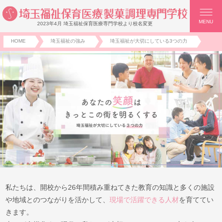
MENU
2023年4月 埼玉福祉保育医療専門学校より校名変更
HOME
埼玉福祉の強み
埼玉福祉が大切にしている3つの力
私たちは、開校から26年間積み重ねてきた教育の知識と
多くの施設
や地域とのつながりを活かして、
現場で活躍できる人材
を育ててい
きます。