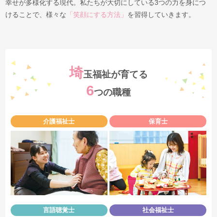
幸せが多様化する現代。
私たちが大切にしている3つの力を身につ
けることで、
様々な
「笑顔にする方法」
を習得していきます。
埼
玉福祉が育てる
6
つの職種
介護福祉士
保育士
言語聴覚士
社会福祉士