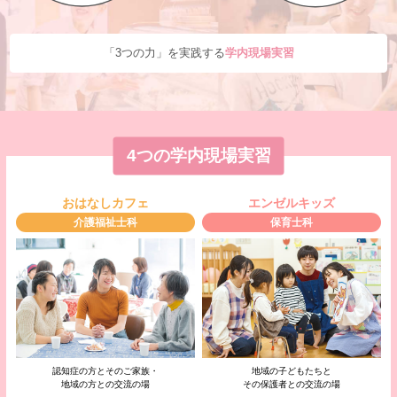
「3つの力」を実践する
学内現場実習
4つの学内現場実習
おはなしカフェ
エンゼルキッズ
介護福祉士科
保育士科
認知症の方とそのご家族・
地域の子どもたちと
地域の方との交流の場
その保護者との交流の場