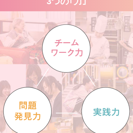
3つの｢力｣