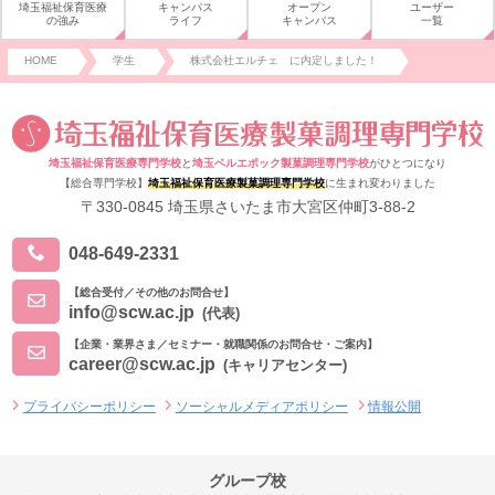
埼玉福祉保育医療
キャンパス
オープン
ユーザー
の強み
ライフ
キャンパス
一覧
HOME
学生
株式会社エルチェ に内定しました！
埼玉福祉保育医療専門学校
と
埼玉ベルエポック製菓調理専門学校
がひとつになり
【総合専門学校】
埼玉福祉保育医療製菓調理専門学校
に生まれ変わりました
〒330-0845 埼玉県さいたま市大宮区仲町3-88-2
048-649-2331
【総合受付／その他のお問合せ】
info@scw.ac.jp
(代表)
【企業・業界さま／セミナー・就職関係のお問合せ・ご案内】
career@scw.ac.jp
(キャリアセンター)
プライバシーポリシー
ソーシャルメディアポリシー
情報公開
グループ校