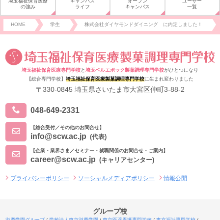
埼玉福祉保育医療
キャンパス
オープン
ユーザー
の強み
ライフ
キャンパス
一覧
HOME
学生
株式会社ダイヤモンドダイニング に内定しました！
埼玉福祉保育医療専門学校
と
埼玉ベルエポック製菓調理専門学校
がひとつになり
【総合専門学校】
埼玉福祉保育医療製菓調理専門学校
に生まれ変わりました
〒330-0845 埼玉県さいたま市大宮区仲町3-88-2
048-649-2331
【総合受付／その他のお問合せ】
info@scw.ac.jp
(代表)
【企業・業界さま／セミナー・就職関係のお問合せ・ご案内】
career@scw.ac.jp
(キャリアセンター)
プライバシーポリシー
ソーシャルメディアポリシー
情報公開
グループ校
滋慶学園グループ
学校法人東京滋慶学園
東京医薬看護専門学校
東京福祉専門学校