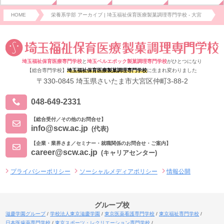
HOME
栄養系学部 アーカイブ | 埼玉福祉保育医療製菓調理専門学校 - 大宮
埼玉福祉保育医療専門学校
と
埼玉ベルエポック製菓調理専門学校
がひとつになり
【総合専門学校】
埼玉福祉保育医療製菓調理専門学校
に生まれ変わりました
〒330-0845 埼玉県さいたま市大宮区仲町3-88-2
048-649-2331
【総合受付／その他のお問合せ】
info@scw.ac.jp
(代表)
【企業・業界さま／セミナー・就職関係のお問合せ・ご案内】
career@scw.ac.jp
(キャリアセンター)
プライバシーポリシー
ソーシャルメディアポリシー
情報公開
グループ校
滋慶学園グループ
学校法人東京滋慶学園
東京医薬看護専門学校
東京福祉専門学校
日本医歯薬専門学校
東京スポーツ・レクリエーション専門学校