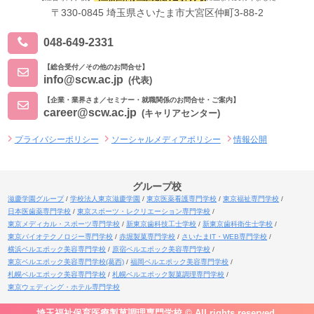
〒330-0845 埼玉県さいたま市大宮区仲町3-88-2
048-649-2331
【総合受付／その他のお問合せ】
info@scw.ac.jp
(代表)
【企業・業界さま／セミナー・就職関係のお問合せ・ご案内】
career@scw.ac.jp
(キャリアセンター)
プライバシーポリシー
ソーシャルメディアポリシー
情報公開
グループ校
滋慶学園グループ
学校法人東京滋慶学園
東京医薬看護専門学校
東京福祉専門学校
日本医歯薬専門学校
東京スポーツ・レクリエーション専門学校
東京メディカル・スポーツ専門学校
新東京歯科技工士学校
新東京歯科衛生士学校
東京バイオテクノロジー専門学校
赤堀製菓専門学校
さいたまIT・WEB専門学校
横浜ベルエポック美容専門学校
原宿ベルエポック美容専門学校
東京ベルエポック美容専門学校(葛西)
福岡ベルエポック美容専門学校
札幌ベルエポック美容専門学校
札幌ベルエポック製菓調理専門学校
東京ウェディング・ホテル専門学校
埼玉福祉保育医療製菓調理専門学校 © All rights reserved.