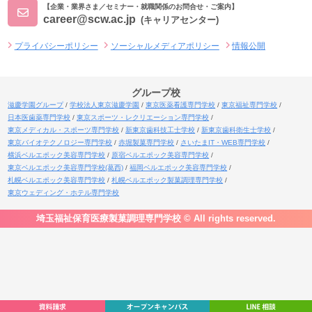
【企業・業界さま／セミナー・就職関係のお問合せ・ご案内】
career@scw.ac.jp
(キャリアセンター)
プライバシーポリシー
ソーシャルメディアポリシー
情報公開
グループ校
滋慶学園グループ
学校法人東京滋慶学園
東京医薬看護専門学校
東京福祉専門学校
日本医歯薬専門学校
東京スポーツ・レクリエーション専門学校
東京メディカル・スポーツ専門学校
新東京歯科技工士学校
新東京歯科衛生士学校
東京バイオテクノロジー専門学校
赤堀製菓専門学校
さいたまIT・WEB専門学校
横浜ベルエポック美容専門学校
原宿ベルエポック美容専門学校
東京ベルエポック美容専門学校(葛西)
福岡ベルエポック美容専門学校
札幌ベルエポック美容専門学校
札幌ベルエポック製菓調理専門学校
東京ウェディング・ホテル専門学校
埼玉福祉保育医療製菓調理専門学校 © All rights reserved.