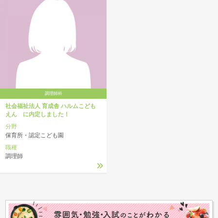
調理師科
社会福祉法人 育成舎 ハルムこども
えん に内定しました！
分野
保育所・認定こども園
職種
調理師