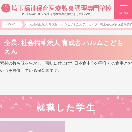
MENU
2023年4月 埼玉福祉保育医療専門学校より校名変更
HOME
社会福祉法人 育成舎 ハルムこどもえん アーカイブ | 埼玉福祉保育医療製菓調
企業:
社会福祉法人 育成舎 ハルムこども
えん
素材の持ち味を生かし、薄味に仕上げた日本食中心の手作りの食事とお
やつを提供している保育園です。
就職した学生