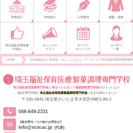
学校紹介
学科紹介
入学案内
就職・資格
埼玉福祉保育医療
キャンパス
オープン
ユーザー
の強み
ライフ
キャンパス
一覧
HOME
社会福祉法人 育成舎 ハルムこどもえん アーカイブ | 埼玉福祉保育医療製菓調
埼玉福祉保育医療専門学校
と
埼玉ベルエポック製菓調理専門学校
がひとつになり
【総合専門学校】
埼玉福祉保育医療製菓調理専門学校
に生まれ変わりました
〒330-0845 埼玉県さいたま市大宮区仲町3-88-2
048-649-2331
【総合受付／その他のお問合せ】
info@scw.ac.jp
(代表)