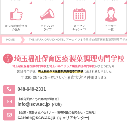
埼玉福祉保育医療
キャンパス
オープン
ユーザー
の強み
ライフ
キャンパス
一覧
HOME
THE MARK GRAND HOTEL アーカイブ | 埼玉福祉保育医療製菓調理専門学校
埼玉福祉保育医療専門学校
と
埼玉ベルエポック製菓調理専門学校
がひとつになり
【総合専門学校】
埼玉福祉保育医療製菓調理専門学校
に生まれ変わりました
〒330-0845 埼玉県さいたま市大宮区仲町3-88-2
048-649-2331
【総合受付／その他のお問合せ】
info@scw.ac.jp
(代表)
【企業・業界さま／セミナー・就職関係のお問合せ・ご案内】
career@scw.ac.jp
(キャリアセンター)