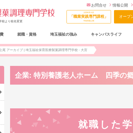
お問合せ
情報公開
文部科学大臣
「職業実践専門課程」
オープ
門学校より校名変更
学校情報公開
費
就職・資格
埼玉福祉の強み
キャンパスライフ
総合型選抜（AO入試）について
 アーカイブ | 埼玉福祉保育医療製菓調理専門学校 - 大宮
企業:
特別養護老人ホーム 四季の
就職した